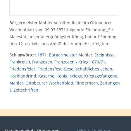
Bürgermeister Mahler veröffentlichte im Ottobeurer
Wochenblatt vom 09.03.1871 folgende Einladung:„Se.
Majestät, unser allergnädigster König, hat auf Sonntag
den 12. ds. Mts. aus Anlaß des nunmehr erfolgten…
Schlagwörter:
1871
,
Bürgermeister Mahler
,
Ereignisse
,
Frankreich
,
Franzosen
,
Franzosen - Krieg 1870/71
,
Friedensfeier
,
Friedensfest
,
Gesellschaftliches Leben
,
Hochlandrind
,
Kaserne
,
König
,
Kriege
,
Kriegsgefangene
,
Mahler
,
Ottobeurer Wochenblatt
,
Rinderhorn
,
Zeitungen
& Zeitschriften
Marktgemeinde Ottobeuren
Hilfe & Anleitung