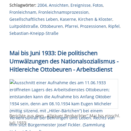
Schlagwörter:
2004
,
Ansichten
,
Ereignisse
,
Fotos
,
Fronleichnam
,
Fronleichnamsprozession
,
Gesellschaftliches Leben
,
Kaserne
,
Kirchen & Kloster
,
Luitpoldstraße
,
Ottobeuren
,
Pfarrei
,
Prozessionen
,
Ripfel
,
Sebastian-Kneipp-Straße
Mai bis Juni 1933: Die politischen
Umwälzungen des Nationalsozialismus -
Hitlereiche Ottobeuren - Arbeitsdienst
Berichte aus dem „Allgäuer Beobachter“ Mai bis einschl.
Juli 1933: