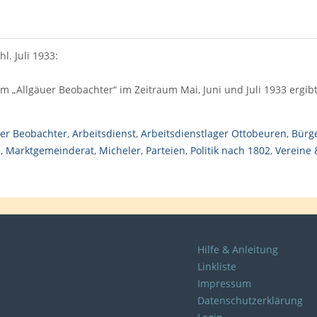
l. Juli 1933:
m „Allgäuer Beobachter“ im Zeitraum Mai, Juni und Juli 1933 ergib
uer Beobachter
,
Arbeitsdienst
,
Arbeitsdienstlager Ottobeuren
,
Bürg
e
,
Marktgemeinderat
,
Micheler
,
Parteien
,
Politik nach 1802
,
Vereine
Hilfe & Anleitung
Linkliste
Impressum
Datenschutzerklärung