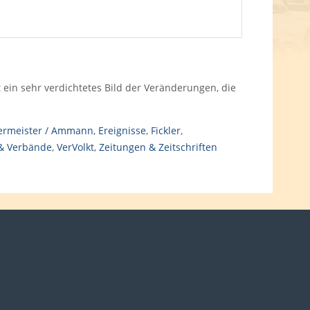
t ein sehr verdichtetes Bild der Veränderungen, die
ermeister / Ammann
,
Ereignisse
,
Fickler
,
 & Verbände
,
VerVolkt
,
Zeitungen & Zeitschriften