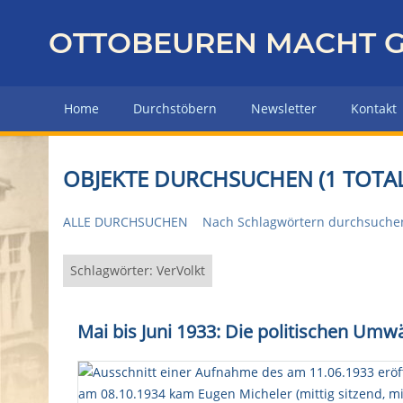
Z
u
OTTOBEUREN MACHT G
r
ü
c
Home
Durchstöbern
Newsletter
Kontakt
k
z
u
OBJEKTE DURCHSUCHEN (1 TOTAL
r
H
ALLE DURCHSUCHEN
Nach Schlagwörtern durchsuche
a
u
p
Schlagwörter: VerVolkt
t
s
Mai bis Juni 1933: Die politischen Umw
e
i
t
e