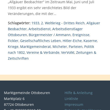
„Allgäuer Beobachter“ im Zeitraum Mai, Juni und Juli
1933 ergibt ein sehr verdichtetes Bild der
Veränderungen, die mit der…
Schlagwörter:
1933
,
2. Weltkrieg - Drittes Reich
,
Allgäuer
Beobachter
,
Arbeitsdienst
,
Arbeitsdienstlager
Ottobeuren
,
Bürgermeister / Ammann
,
Ereignisse
,
Fickler
,
Gesellschaftliches Leben
,
Hitler-Eiche
,
Kaserne
,
Kriege
,
Marktgemeinderat
,
Micheler
,
Parteien
,
Politik
nach 1802
,
Vereine & Verbände
,
VerVolkt
,
Zeitungen &
Zeitschriften
Marktgemeinde Ottobeuren
Hilfe & Anleitung
Marktplatz 6
Linkliste
87724 Ottobeuren
Impressum