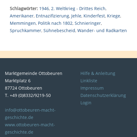
Schlagwörter:
1946
,
2. Weltkrieg - Drittes Reich
,
Amerikaner
,
Entnazifizierung
,
Jehle
,
Kinderfest
,
Kriege
,
Memmingen
,
Politik nach 1802
,
Schnieringer
,
Spruchkammer
,
Sühnebescheid
,
Wander- und Radkarten
Marktgemeinde Ottobeuren
Hilfe & Anleitung
Marktplatz 6
Linkliste
87724 Ottobeuren
Impressum
T. +49 (0)8332/9219-50
Datenschutzerklärung
Login
info@ottobeuren-macht-
geschichte.de
www.ottobeuren-macht-
geschichte.de