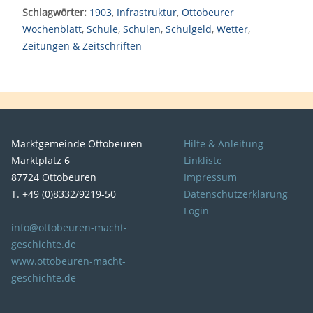
Schlagwörter:
1903
,
Infrastruktur
,
Ottobeurer
Wochenblatt
,
Schule
,
Schulen
,
Schulgeld
,
Wetter
,
Zeitungen & Zeitschriften
Marktgemeinde Ottobeuren
Hilfe & Anleitung
Marktplatz 6
Linkliste
87724 Ottobeuren
Impressum
T. +49 (0)8332/9219-50
Datenschutzerklärung
Login
info@ottobeuren-macht-
geschichte.de
www.ottobeuren-macht-
geschichte.de