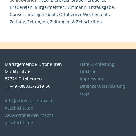
Brauereien
,
Bürgermeister / Ammann
,
Erstausgabe
,
Ganser
,
Intelligenzblatt
,
Ottobeurer Wochenblatt
,
Zeitung
,
Zeitungen
,
Zeitungen & Zeitschriften
Marktgemeinde Ottobeuren
Hilfe & Anleitung
Marktplatz 6
Linkliste
87724 Ottobeuren
Impressum
T. +49 (0)8332/9219-50
Datenschutzerklärung
Login
info@ottobeuren-macht-
geschichte.de
www.ottobeuren-macht-
geschichte.de