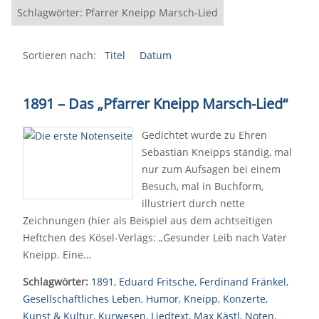
Schlagwörter: Pfarrer Kneipp Marsch-Lied
Sortieren nach:
Titel
Datum
1891 – Das „Pfarrer Kneipp Marsch-Lied“
Gedichtet wurde zu Ehren
Sebastian Kneipps ständig, mal
nur zum Aufsagen bei einem
Besuch, mal in Buchform,
illustriert durch nette
Zeichnungen (hier als Beispiel aus dem achtseitigen
Heftchen des Kösel-Verlags: „Gesunder Leib nach Vater
Kneipp. Eine…
Schlagwörter:
1891
,
Eduard Fritsche
,
Ferdinand Fränkel
,
Gesellschaftliches Leben
,
Humor
,
Kneipp
,
Konzerte
,
Kunst & Kultur
,
Kurwesen
,
Liedtext
,
Max Kästl
,
Noten
,