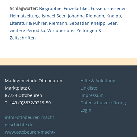
Schlagwörter:
Biographie
,
Einzelartikel
,
Füssen
,
Füssener
Heimatzeitung
,
Ismael Seer
,
Johanna Riemann
,
Kneipp
,
Literatur & Führer
,
Riemann
,
Sebastian Kneipp
,
Seer
,
weitere Periodika
,
Wir über uns
,
Zeitungen &
Zeitschriften
Marktgemeinde Ottobeuren
Hilfe & Anleitung
Marktplatz 6
Linkliste
87724 Ottobeuren
Impressum
T. +49 (0)8332/9219-50
Datenschutzerklärung
Login
info@ottobeuren-macht-
geschichte.de
www.ottobeuren-macht-