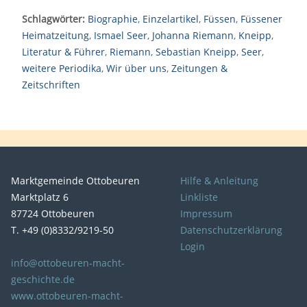
Schlagwörter:
Biographie
,
Einzelartikel
,
Füssen
,
Füssener
Heimatzeitung
,
Ismael Seer
,
Johanna Riemann
,
Kneipp
,
Literatur & Führer
,
Riemann
,
Sebastian Kneipp
,
Seer
,
weitere Periodika
,
Wir über uns
,
Zeitungen &
Zeitschriften
Marktgemeinde Ottobeuren
Hilfe & Anleitung
Marktplatz 6
Linkliste
87724 Ottobeuren
Impressum
T. +49 (0)8332/9219-50
Datenschutzerklärung
Login
info@ottobeuren-macht-
geschichte.de
www.ottobeuren-macht-