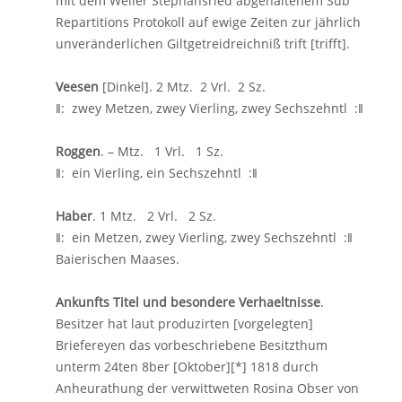
mit dem Weiler Stephansried abgehaltenem Sub
Repartitions Protokoll auf ewige Zeiten zur jährlich
unveränderlichen Giltgetreidreichniß trift [trifft].
Veesen
[Dinkel]. 2 Mtz. 2 Vrl. 2 Sz.
ǁ: zwey Metzen, zwey Vierling, zwey Sechszehntl :ǁ
Roggen
. – Mtz. 1 Vrl. 1 Sz.
ǁ: ein Vierling, ein Sechszehntl :ǁ
Haber
. 1 Mtz. 2 Vrl. 2 Sz.
ǁ: ein Metzen, zwey Vierling, zwey Sechszehntl :ǁ
Baierischen Maases.
Ankunfts Titel und besondere Verhaeltnisse
.
Besitzer hat laut produzirten [vorgelegten]
Briefereyen das vorbeschriebene Besitzthum
unterm 24ten 8ber [Oktober][*] 1818 durch
Anheurathung der verwittweten Rosina Obser von