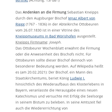
verlinkt
(Achtung: 1,8 GB !)
Das
Andenken an die Firmung
Sebastian Kneipps
durch den Augsburger Bischof
Ignaz Albert von
Riegg
(1767 - 1836) in der Abteikirche Ottobeuren
vom 26.07.1830 ist in einer Vitrine des
Kneippmuseums in Bad Wörishofen
ausgestellt.
Kneipps Firmname
:
Joseph
.
Das Ottobeurer Wochenblatt erwähnt die Firmung
oder die Anwesenheit des Bischofs nicht. Für
Ottobeuren sollte dieser Bischof dennoch von
besonderer Bedeutung werden. Auf Wikipedia heißt
es (am 20.02.2021): Der Bischof, ein Mann des
Staatskirchentums, beriet König
Ludwig I.
hinsichtlich des Wiederaufbaus des Klosterlebens in
Bayern, veranlasste die Herausgabe eines neuen
Katechismus und versuchte mit Erfolg die Seelsorge
in seinem Bistum zu beleben. In seine Amtszeit fiel
auch die Wiedererrichtung von