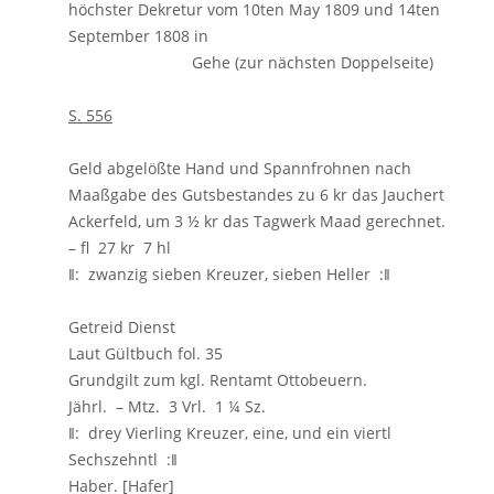
höchster Dekretur vom 10ten May 1809 und 14ten
September 1808 in
Gehe (zur nächsten Doppelseite)
S. 556
Geld abgelößte Hand und Spannfrohnen nach
Maaßgabe des Gutsbestandes zu 6 kr das Jauchert
Ackerfeld, um 3 ½ kr das Tagwerk Maad gerechnet.
– fl 27 kr 7 hl
ǁ: zwanzig sieben Kreuzer, sieben Heller :ǁ
Getreid Dienst
Laut Gültbuch fol. 35
Grundgilt zum kgl. Rentamt Ottobeuern.
Jährl. – Mtz. 3 Vrl. 1 ¼ Sz.
ǁ: drey Vierling Kreuzer, eine, und ein viertl
Sechszehntl :ǁ
Haber. [Hafer]