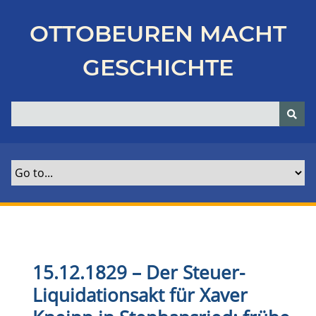
Z
u
OTTOBEUREN MACHT
r
ü
GESCHICHTE
c
k
z
u
r
H
a
u
p
t
s
e
15.12.1829 – Der Steuer-
i
Liquidationsakt für Xaver
t
e