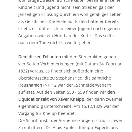
wohltätige Zwecke. Irdische Güter besaß er in seiner
Kindheit und Jugend nicht, sein Streben galt der
jenseitigen Erlösung durch ein wohlgefälliges Leben
als Geistlicher. Die Hölle auf Erden hatte er bereits
erlebt, er fühlte sich in seiner Jugend nach eigenen
Angaben „wie ein Hund an der Kette“. Das sollte
nach dem Tode nicht so weitergehen.
Dem dicken Folianten
mit den Steuerakten gehen
vier Seiten Vorbemerkungen (mit Datum 24. Februar
1832) voraus, es findet sich außerdem eine
Übersichtsseite zu Stephansried, die sämtliche
Hausnamen
(Nr. 12 war der „Schneiderweber“)
auflistet. Auf den Seiten 553 - 559 finden wir
den
Liquidationsakt von Xaver Kneipp
, der darin zweimal
eigenhändig unterschreibt. Am 15.12.1829 war der
Vorgang für Kneipp beendet.
Die Schrift insb. der Vorbemerkungen ist nur schwer
zu entziffern, Dr. Alois Epple – Kneipp-Experte aus