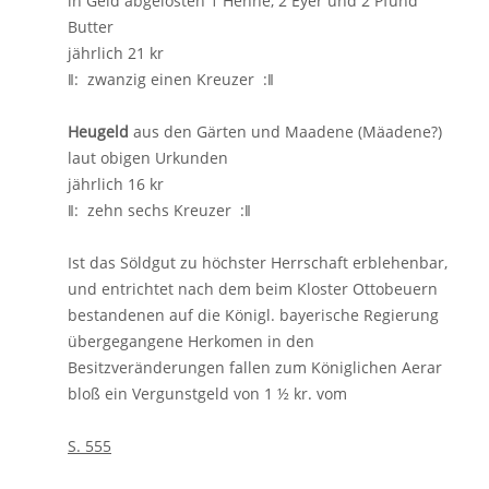
in Geld abgelösten 1 Henne, 2 Eyer und 2 Pfund
Butter
jährlich 21 kr
ǁ: zwanzig einen Kreuzer :ǁ
Heugeld
aus den Gärten und Maadene (Mäadene?)
laut obigen Urkunden
jährlich 16 kr
ǁ: zehn sechs Kreuzer :ǁ
Ist das Söldgut zu höchster Herrschaft erblehenbar,
und entrichtet nach dem beim Kloster Ottobeuern
bestandenen auf die Königl. bayerische Regierung
übergegangene Herkomen in den
Besitzveränderungen fallen zum Königlichen Aerar
bloß ein Vergunstgeld von 1 ½ kr. vom
S. 555