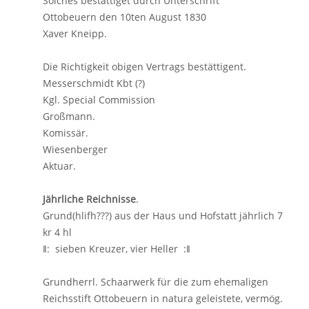
Solches bestättiget durch Unterschrift
Ottobeuern den 10ten August 1830
Xaver Kneipp.
Die Richtigkeit obigen Vertrags bestättigent.
Messerschmidt Kbt (?)
Kgl. Special Commission
Großmann.
Komissär.
Wiesenberger
Aktuar.
Jährliche Reichnisse
.
Grund(hlifh???) aus der Haus und Hofstatt jährlich 7
kr 4 hl
ǁ: sieben Kreuzer, vier Heller :ǁ
Grundherrl. Schaarwerk für die zum ehemaligen
Reichsstift Ottobeuern in natura geleistete, vermög.