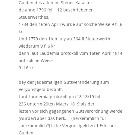
Gulden des alten im Steuer Kataster
de anno 1796 fol. 112 beschriebenen
Steuerwerthes.
1734 den 16ten April wurde auf solche Weise 9 fl. 6
kr.
Und 1779 den 1ten July ab 364 fl Steuerwerth
wiederum 9 fl 6 kr
dann laut Laudemialprotokoll vom 16ten April 1814
auf solche Weise
9 fl 6 kr
bey der jedesmaligen Gutsveränderung zum
Vergunstgeld bezahlt.
Laut Laudemialprotokoll pro 18 18/19 fol
236 unterm 29ten Maerz 1819 als der
lezten vor sich gegangenen Gutsverordnung werde
(wurde?) aber das herk...- (herkemmlich für
„herkömmlich?) liche Vergunstgeld zu 1 ½ kr per
Gulden