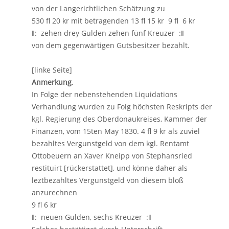
von der Langerichtlichen Schätzung zu
530 fl 20 kr mit betragenden 13 fl 15 kr 9 fl 6 kr
ǁ: zehen drey Gulden zehen fünf Kreuzer :ǁ
von dem gegenwärtigen Gutsbesitzer bezahlt.
[linke Seite]
Anmerkung
.
In Folge der nebenstehenden Liquidations
Verhandlung wurden zu Folg höchsten Reskripts der
kgl. Regierung des Oberdonaukreises, Kammer der
Finanzen, vom 15ten May 1830. 4 fl 9 kr als zuviel
bezahltes Vergunstgeld von dem kgl. Rentamt
Ottobeuern an Xaver Kneipp von Stephansried
restituirt [rückerstattet], und könne daher als
leztbezahltes Vergunstgeld von diesem bloß
anzurechnen
9 fl 6 kr
ǁ: neuen Gulden, sechs Kreuzer :ǁ