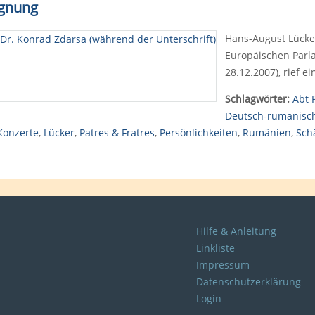
egnung
Hans-August Lücker
Europäischen Parl
28.12.2007), rief e
Schlagwörter:
Abt 
Deutsch-rumänisc
Konzerte
,
Lücker
,
Patres & Fratres
,
Persönlichkeiten
,
Rumänien
,
Sch
Hilfe & Anleitung
Linkliste
Impressum
Datenschutzerklärung
Login