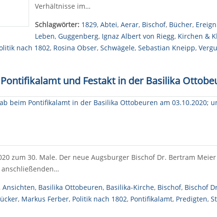
Verhältnisse im…
Schlagwörter:
1829
,
Abtei
,
Aerar
,
Bischof
,
Bücher
,
Ereign
Leben
,
Guggenberg
,
Ignaz Albert von Riegg
,
Kirchen & K
olitik nach 1802
,
Rosina Obser
,
Schwägele
,
Sebastian Kneipp
,
Vergu
 Pontifikalamt und Festakt in der Basilika Ottobe
020 zum 30. Male. Der neue Augsburger Bischof Dr. Bertram Meier fe
m anschließenden…
,
Ansichten
,
Basilika Ottobeuren
,
Basilika-Kirche
,
Bischof
,
Bischof D
Lücker
,
Markus Ferber
,
Politik nach 1802
,
Pontifikalamt
,
Predigten
,
S