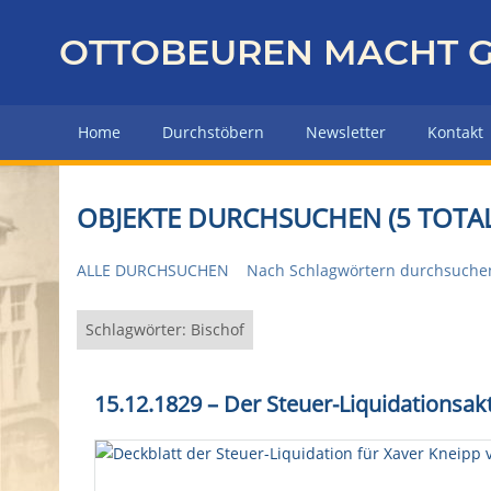
Z
u
OTTOBEUREN MACHT G
r
ü
c
Home
Durchstöbern
Newsletter
Kontakt
k
z
u
OBJEKTE DURCHSUCHEN (5 TOTAL
r
H
ALLE DURCHSUCHEN
Nach Schlagwörtern durchsuche
a
u
p
Schlagwörter: Bischof
t
s
15.12.1829 – Der Steuer-Liquidationsak
e
i
t
e