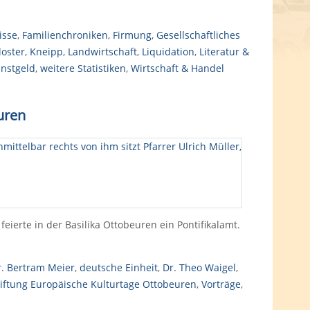
isse
,
Familienchroniken
,
Firmung
,
Gesellschaftliches
loster
,
Kneipp
,
Landwirtschaft
,
Liquidation
,
Literatur &
nstgeld
,
weitere Statistiken
,
Wirtschaft & Handel
uren
ierte in der Basilika Ottobeuren ein Pontifikalamt.
r. Bertram Meier
,
deutsche Einheit
,
Dr. Theo Waigel
,
tiftung Europäische Kulturtage Ottobeuren
,
Vorträge
,