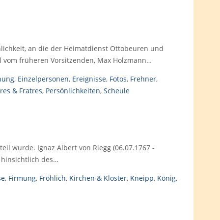
lichkeit, an die der Heimatdienst Ottobeuren und
el vom früheren Vorsitzenden, Max Holzmann…
hung
,
Einzelpersonen
,
Ereignisse
,
Fotos
,
Frehner
,
res & Fratres
,
Persönlichkeiten
,
Scheule
il wurde. Ignaz Albert von Riegg (06.07.1767 -
 hinsichtlich des…
se
,
Firmung
,
Fröhlich
,
Kirchen & Kloster
,
Kneipp
,
König
,