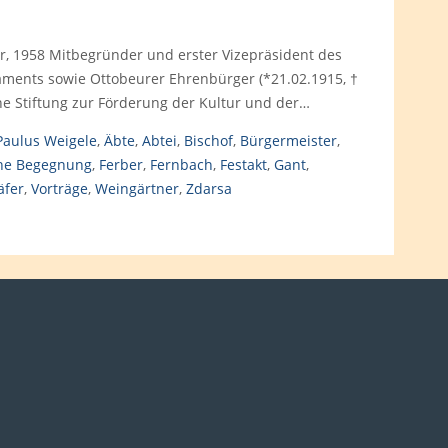
, 1958 Mitbegründer und erster Vizepräsident des
aments sowie Ottobeurer Ehrenbürger (*21.02.1915, †
ine Stiftung zur Förderung der Kultur und der…
Paulus Weigele
,
Äbte
,
Abtei
,
Bischof
,
Bürgermeister
,
he Begegnung
,
Ferber
,
Fernbach
,
Festakt
,
Gant
,
äfer
,
Vorträge
,
Weingärtner
,
Zdarsa