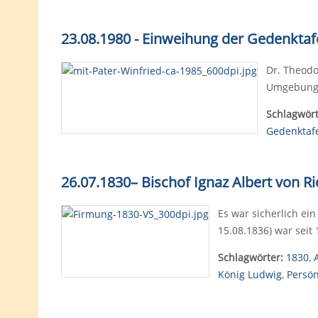
23.08.1980 - Einweihung der Gedenktafe
Dr. Theodo
Umgebung m
Schlagwört
Gedenktaf
26.07.1830
–
Bischof Ignaz Albert von R
Es war sicherlich ei
15.08.1836) war seit
Schlagwörter:
1830
,
König Ludwig
,
Persön