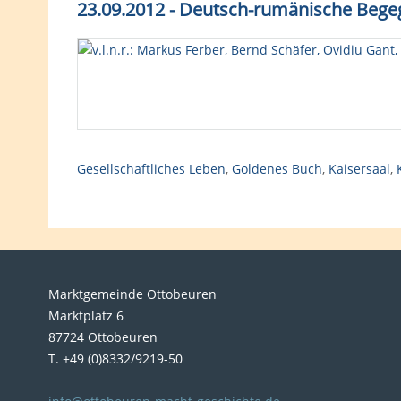
23.09.2012 - Deutsch-rumänische Beg
Gesellschaftliches Leben
,
Goldenes Buch
,
Kaisersaal
,
Marktgemeinde Ottobeuren
Marktplatz 6
87724 Ottobeuren
T. +49 (0)8332/9219-50