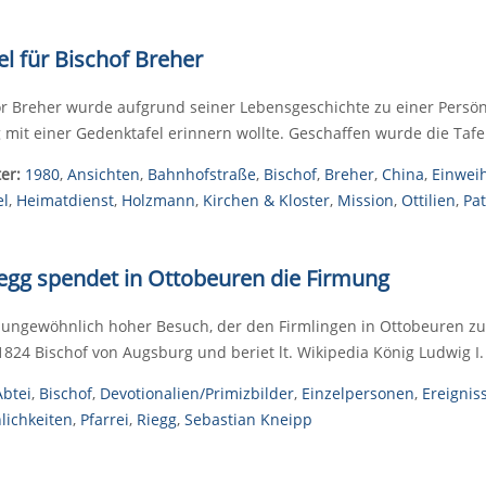
l für Bischof Breher
r Breher wurde aufgrund seiner Lebensgeschichte zu einer Persön
it einer Gedenktafel erinnern wollte. Geschaffen wurde die Taf
er:
1980
,
Ansichten
,
Bahnhofstraße
,
Bischof
,
Breher
,
China
,
Einwei
el
,
Heimatdienst
,
Holzmann
,
Kirchen & Kloster
,
Mission
,
Ottilien
,
Pat
iegg spendet in Ottobeuren die Firmung
n ungewöhnlich hoher Besuch, der den Firmlingen in Ottobeuren zute
 1824 Bischof von Augsburg und beriet lt. Wikipedia König Ludwig I.
Abtei
,
Bischof
,
Devotionalien/Primizbilder
,
Einzelpersonen
,
Ereignis
lichkeiten
,
Pfarrei
,
Riegg
,
Sebastian Kneipp