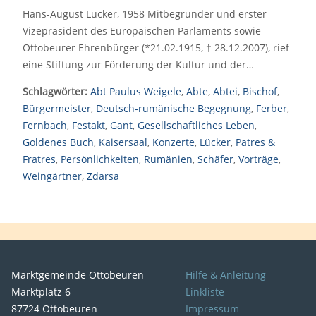
Hans-August Lücker, 1958 Mitbegründer und erster
Vizepräsident des Europäischen Parlaments sowie
Ottobeurer Ehrenbürger (*21.02.1915, † 28.12.2007), rief
eine Stiftung zur Förderung der Kultur und der…
Schlagwörter:
Abt Paulus Weigele
,
Äbte
,
Abtei
,
Bischof
,
Bürgermeister
,
Deutsch-rumänische Begegnung
,
Ferber
,
Fernbach
,
Festakt
,
Gant
,
Gesellschaftliches Leben
,
Goldenes Buch
,
Kaisersaal
,
Konzerte
,
Lücker
,
Patres &
Fratres
,
Persönlichkeiten
,
Rumänien
,
Schäfer
,
Vorträge
,
Weingärtner
,
Zdarsa
Marktgemeinde Ottobeuren
Hilfe & Anleitung
Marktplatz 6
Linkliste
87724 Ottobeuren
Impressum