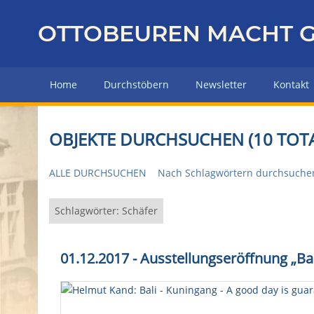
Z
u
OTTOBEUREN MACHT G
r
ü
c
Home
Durchstöbern
Newsletter
Kontakt
k
z
u
OBJEKTE DURCHSUCHEN (10 TOTA
r
H
ALLE DURCHSUCHEN
Nach Schlagwörtern durchsuche
a
u
p
Schlagwörter: Schäfer
t
s
01.12.2017 - Ausstellungseröffnung „Ba
e
i
t
e