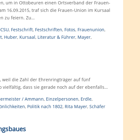
nen, um in Ottobeuren einen Ortsverband der Frauen-
am 16.09.2015, traf sich die Frauen-Union im Kursaal
n zu feiern. Zu…
,
CSU
,
Festschrift
,
Festschriften
,
Fotos
,
Frauenunion
,
t
,
Huber
,
Kursaal
,
Literatur & Führer
,
Mayer
,
 weil die Zahl der Ehrenringträger auf fünf
 vielfältig, dass sie gerade noch auf der ebenfalls…
ermeister / Ammann
,
Einzelpersonen
,
Erdle
,
önlichkeiten
,
Politik nach 1802
,
Rita Mayer
,
Schäfer
ungsbaues