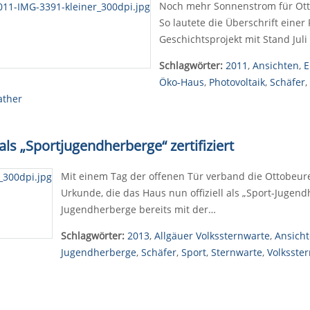
Noch mehr Sonnenstrom für Ott
So lautete die Überschrift einer
Geschichtsprojekt mit Stand Ju
Schlagwörter:
2011
,
Ansichten
,
E
Öko-Haus
,
Photovoltaik
,
Schäfer
,
ather
als „Sportjugendherberge“ zertifiziert
Mit einem Tag der offenen Tür verband die Ottobeure
Urkunde, die das Haus nun offiziell als „Sport-Jugend
Jugendherberge bereits mit der…
Schlagwörter:
2013
,
Allgäuer Volkssternwarte
,
Ansich
Jugendherberge
,
Schäfer
,
Sport
,
Sternwarte
,
Volksste