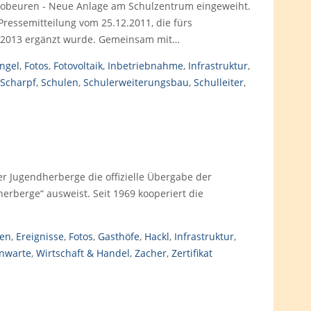
obeuren - Neue Anlage am Schulzentrum eingeweiht.
 Pressemitteilung vom 25.12.2011, die fürs
li 2013 ergänzt wurde. Gemeinsam mit…
ngel
,
Fotos
,
Fotovoltaik
,
Inbetriebnahme
,
Infrastruktur
,
Scharpf
,
Schulen
,
Schulerweiterungsbau
,
Schulleiter
,
r Jugendherberge die offizielle Übergabe der
herberge“ ausweist. Seit 1969 kooperiert die
ten
,
Ereignisse
,
Fotos
,
Gasthöfe
,
Hackl
,
Infrastruktur
,
rnwarte
,
Wirtschaft & Handel
,
Zacher
,
Zertifikat