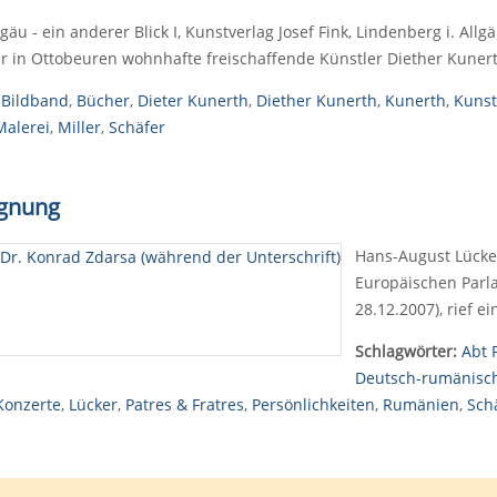
gäu - ein anderer Blick I, Kunstverlag Josef Fink, Lindenberg i. Allgä
r in Ottobeuren wohnhafte freischaffende Künstler Diether Kunert
,
Bildband
,
Bücher
,
Dieter Kunerth
,
Diether Kunerth
,
Kunerth
,
Kunst
Malerei
,
Miller
,
Schäfer
egnung
Hans-August Lücker
Europäischen Parl
28.12.2007), rief e
Schlagwörter:
Abt 
Deutsch-rumänisc
Konzerte
,
Lücker
,
Patres & Fratres
,
Persönlichkeiten
,
Rumänien
,
Sch