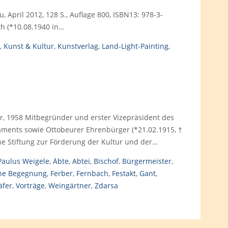
u, April 2012, 128 S., Auflage 800, ISBN13: 978-3-
h (*10.08.1940 in…
,
Kunst & Kultur
,
Kunstverlag
,
Land-Light-Painting
,
, 1958 Mitbegründer und erster Vizepräsident des
aments sowie Ottobeurer Ehrenbürger (*21.02.1915, †
ine Stiftung zur Förderung der Kultur und der…
Paulus Weigele
,
Äbte
,
Abtei
,
Bischof
,
Bürgermeister
,
he Begegnung
,
Ferber
,
Fernbach
,
Festakt
,
Gant
,
äfer
,
Vorträge
,
Weingärtner
,
Zdarsa