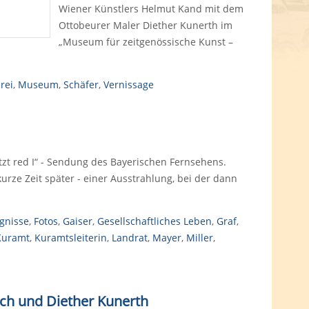
Wiener Künstlers Helmut Kand mit dem
Ottobeurer Maler Diether Kunerth im
„Museum für zeitgenössische Kunst –
rei
,
Museum
,
Schäfer
,
Vernissage
zt red I“ - Sendung des Bayerischen Fernsehens.
rze Zeit später - einer Ausstrahlung, bei der dann
ignisse
,
Fotos
,
Gaiser
,
Gesellschaftliches Leben
,
Graf
,
Kuramt
,
Kuramtsleiterin
,
Landrat
,
Mayer
,
Miller
,
ach und Diether Kunerth