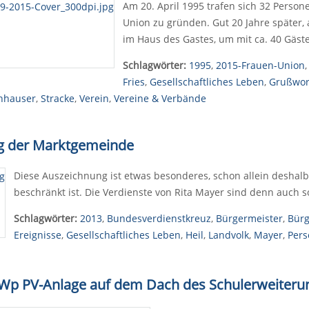
Am 20. April 1995 trafen sich 32 Perso
Union zu gründen. Gut 20 Jahre später, 
im Haus des Gastes, um mit ca. 40 Gäste
Schlagwörter:
1995
,
2015-Frauen-Union
Fries
,
Gesellschaftliches Leben
,
Grußwor
inhauser
,
Stracke
,
Verein
,
Vereine & Verbände
ing der Marktgemeinde
Diese Auszeichnung ist etwas besonderes, schon allein deshalb,
beschränkt ist. Die Verdienste von Rita Mayer sind denn auch so
Schlagwörter:
2013
,
Bundesverdienstkreuz
,
Bürgermeister
,
Bürg
Ereignisse
,
Gesellschaftliches Leben
,
Heil
,
Landvolk
,
Mayer
,
Pers
 kWp PV-Anlage auf dem Dach des Schulerweiter