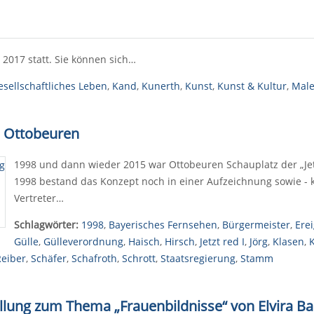
2017 statt. Sie können sich…
esellschaftliches Leben
,
Kand
,
Kunerth
,
Kunst
,
Kunst & Kultur
,
Male
in Ottobeuren
1998 und dann wieder 2015 war Ottobeuren Schauplatz der „Jet
1998 bestand das Konzept noch in einer Aufzeichnung sowie - ku
Vertreter…
Schlagwörter:
1998
,
Bayerisches Fernsehen
,
Bürgermeister
,
Ere
Gülle
,
Gülleverordnung
,
Haisch
,
Hirsch
,
Jetzt red I
,
Jörg
,
Klasen
,
Reiber
,
Schäfer
,
Schafroth
,
Schrott
,
Staatsregierung
,
Stamm
ellung zum Thema „Frauenbildnisse“
von Elvira B