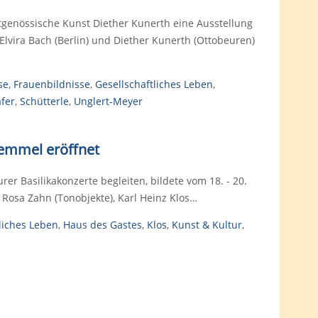
tgenössische Kunst Diether Kunerth eine Ausstellung
Elvira Bach (Berlin) und Diether Kunerth (Ottobeuren)
se
,
Frauenbildnisse
,
Gesellschaftliches Leben
,
fer
,
Schütterle
,
Unglert-Meyer
Demmel eröffnet
er Basilikakonzerte begleiten, bildete vom 18. - 20.
 Rosa Zahn (Tonobjekte), Karl Heinz Klos…
liches Leben
,
Haus des Gastes
,
Klos
,
Kunst & Kultur
,