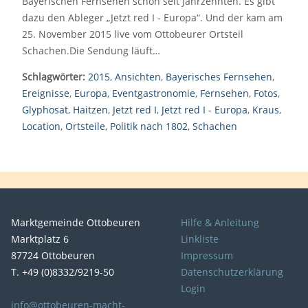
Bayerischen Fernsehen schon seit Jahrzehnten. Es gibt
dazu den Ableger „Jetzt red I - Europa“. Und der kam am
25. November 2015 live vom Ottobeurer Ortsteil
Schachen.Die Sendung läuft…
Schlagwörter:
2015
,
Ansichten
,
Bayerisches Fernsehen
,
Ereignisse
,
Europa
,
Eventgastronomie
,
Fernsehen
,
Fotos
,
Glyphosat
,
Haitzen
,
Jetzt red I
,
Jetzt red I - Europa
,
Kraus
,
Location
,
Ortsteile
,
Politik nach 1802
,
Schachen
Marktgemeinde Ottobeuren
Hilfe & Anleitung
Marktplatz 6
Linkliste
87724 Ottobeuren
Impressum
T. +49 (0)8332/9219-50
Datenschutzerklärung
Login
info@ottobeuren-macht-