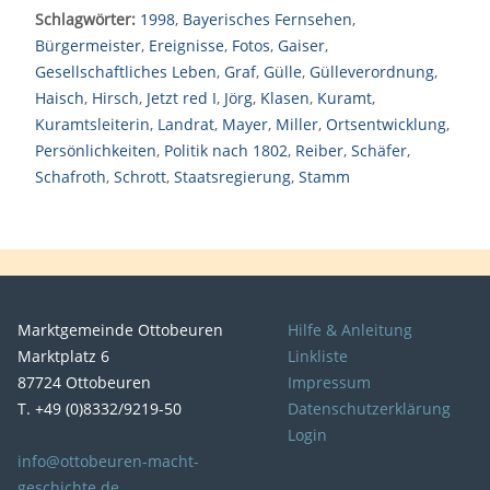
Schlagwörter:
1998
,
Bayerisches Fernsehen
,
Bürgermeister
,
Ereignisse
,
Fotos
,
Gaiser
,
Gesellschaftliches Leben
,
Graf
,
Gülle
,
Gülleverordnung
,
Haisch
,
Hirsch
,
Jetzt red I
,
Jörg
,
Klasen
,
Kuramt
,
Kuramtsleiterin
,
Landrat
,
Mayer
,
Miller
,
Ortsentwicklung
,
Persönlichkeiten
,
Politik nach 1802
,
Reiber
,
Schäfer
,
Schafroth
,
Schrott
,
Staatsregierung
,
Stamm
Marktgemeinde Ottobeuren
Hilfe & Anleitung
Marktplatz 6
Linkliste
87724 Ottobeuren
Impressum
T. +49 (0)8332/9219-50
Datenschutzerklärung
Login
info@ottobeuren-macht-
geschichte.de