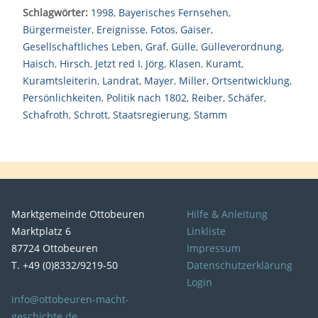
Schlagwörter:
1998
,
Bayerisches Fernsehen
,
Bürgermeister
,
Ereignisse
,
Fotos
,
Gaiser
,
Gesellschaftliches Leben
,
Graf
,
Gülle
,
Gülleverordnung
,
Haisch
,
Hirsch
,
Jetzt red I
,
Jörg
,
Klasen
,
Kuramt
,
Kuramtsleiterin
,
Landrat
,
Mayer
,
Miller
,
Ortsentwicklung
,
Persönlichkeiten
,
Politik nach 1802
,
Reiber
,
Schäfer
,
Schafroth
,
Schrott
,
Staatsregierung
,
Stamm
Marktgemeinde Ottobeuren
Hilfe & Anleitung
Marktplatz 6
Linkliste
87724 Ottobeuren
Impressum
T. +49 (0)8332/9219-50
Datenschutzerklärung
Login
info@ottobeuren-macht-
geschichte.de