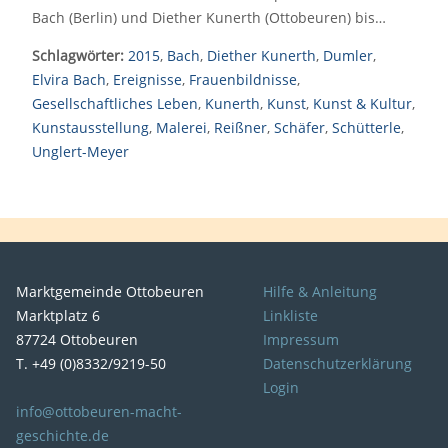
Bach (Berlin) und Diether Kunerth (Ottobeuren) bis…
Schlagwörter:
2015
,
Bach
,
Diether Kunerth
,
Dumler
,
Elvira Bach
,
Ereignisse
,
Frauenbildnisse
,
Gesellschaftliches Leben
,
Kunerth
,
Kunst
,
Kunst & Kultur
,
Kunstausstellung
,
Malerei
,
Reißner
,
Schäfer
,
Schütterle
,
Unglert-Meyer
Marktgemeinde Ottobeuren
Hilfe & Anleitung
Marktplatz 6
Linkliste
87724 Ottobeuren
Impressum
T. +49 (0)8332/9219-50
Datenschutzerklärung
Login
info@ottobeuren-macht-
geschichte.de