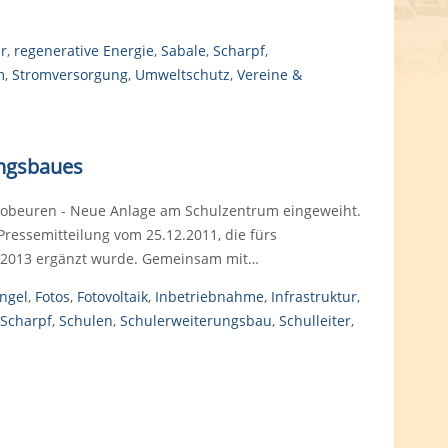
ur
,
regenerative Energie
,
Sabale
,
Scharpf
,
m
,
Stromversorgung
,
Umweltschutz
,
Vereine &
ungsbaues
obeuren - Neue Anlage am Schulzentrum eingeweiht.
 Pressemitteilung vom 25.12.2011, die fürs
li 2013 ergänzt wurde. Gemeinsam mit…
ngel
,
Fotos
,
Fotovoltaik
,
Inbetriebnahme
,
Infrastruktur
,
Scharpf
,
Schulen
,
Schulerweiterungsbau
,
Schulleiter
,