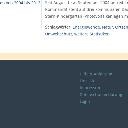
Seit August bzw. September 2004 betreibt 
Kommanditisten) auf drei kommunalen Däch
Stern-Kindergarten) Photovoltaikanlagen m
Schlagwörter:
Energiewende
,
Natur
,
Ortsen
Umweltschutz
,
weitere Statistiken
Hilfe & Anleitung
Linkliste
Impressum
Datenschutzerklärung
Login