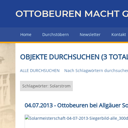
Z
u
OTTOBEUREN MACHT G
r
ü
c
Home
Durchstöbern
Newsletter
Kontakt
k
z
u
OBJEKTE DURCHSUCHEN (3 TOTAL
r
H
ALLE DURCHSUCHEN
Nach Schlagwörtern durchsuche
a
u
p
Schlagwörter: Solarstrom
t
s
04.07.2013 - Ottobeuren bei Allgäuer So
e
i
t
e