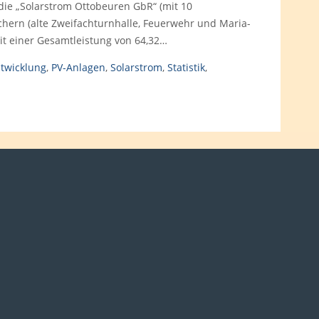
die „Solarstrom Ottobeuren GbR“ (mit 10
ern (alte Zweifachturnhalle, Feuerwehr und Maria-
it einer Gesamtleistung von 64,32…
twicklung
,
PV-Anlagen
,
Solarstrom
,
Statistik
,