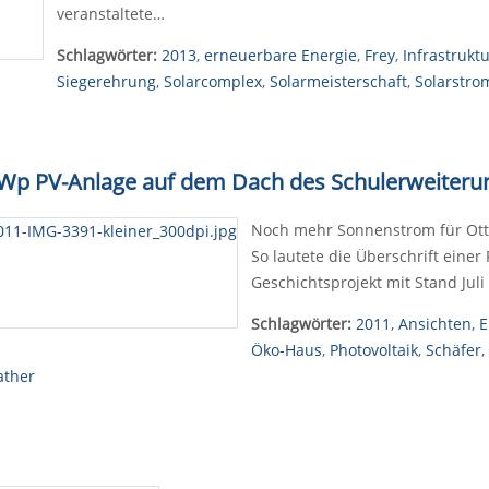
veranstaltete…
Schlagwörter:
2013
,
erneuerbare Energie
,
Frey
,
Infrastrukt
Siegerehrung
,
Solarcomplex
,
Solarmeisterschaft
,
Solarstro
 kWp PV-Anlage auf dem Dach des Schulerweiter
Noch mehr Sonnenstrom für Ott
So lautete die Überschrift einer
Geschichtsprojekt mit Stand Ju
Schlagwörter:
2011
,
Ansichten
,
E
Öko-Haus
,
Photovoltaik
,
Schäfer
,
ather