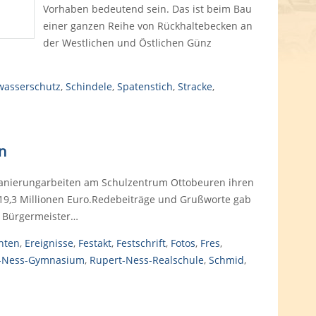
Vorhaben bedeutend sein. Das ist beim Bau
einer ganzen Reihe von Rückhaltebecken an
der Westlichen und Östlichen Günz
wasserschutz
,
Schindele
,
Spatenstich
,
Stracke
,
n
Sanierungarbeiten am Schulzentrum Ottobeuren ihren
19,3 Millionen Euro.Redebeiträge und Grußworte gab
, Bürgermeister…
hten
,
Ereignisse
,
Festakt
,
Festschrift
,
Fotos
,
Fres
,
-Ness-Gymnasium
,
Rupert-Ness-Realschule
,
Schmid
,