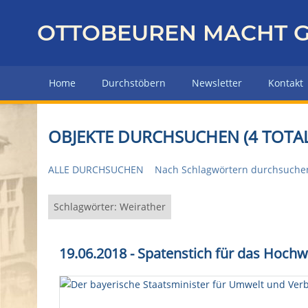
Z
u
OTTOBEUREN MACHT G
r
ü
c
Home
Durchstöbern
Newsletter
Kontakt
k
z
u
OBJEKTE DURCHSUCHEN (4 TOTAL
r
H
ALLE DURCHSUCHEN
Nach Schlagwörtern durchsuche
a
u
p
Schlagwörter: Weirather
t
s
19.06.2018 - Spatenstich für das Hoch
e
i
t
e