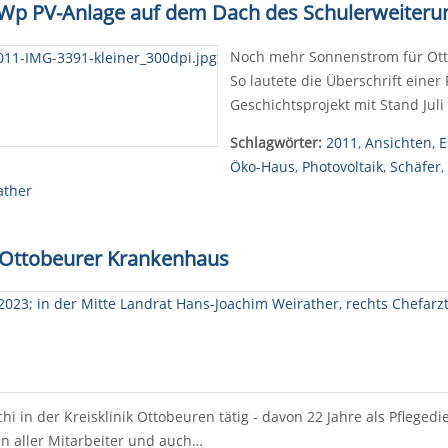
 kWp PV-Anlage auf dem Dach des Schulerweiter
Noch mehr Sonnenstrom für Ott
So lautete die Überschrift einer
Geschichtsprojekt mit Stand Ju
Schlagwörter:
2011
,
Ansichten
,
E
Öko-Haus
,
Photovoltaik
,
Schäfer
,
ather
m Ottobeurer Krankenhaus
i in der Kreisklinik Ottobeuren tätig - davon 22 Jahre als Pfleged
n aller Mitarbeiter und auch…