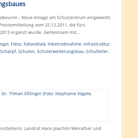
ungsbaues
obeuren - Neue Anlage am Schulzentrum eingeweiht.
 Pressemitteilung vom 25.12.2011, die fürs
li 2013 ergänzt wurde. Gemeinsam mit…
ngel
,
Fotos
,
Fotovoltaik
,
Inbetriebnahme
,
Infrastruktur
,
Scharpf
,
Schulen
,
Schulerweiterungsbau
,
Schulleiter
,
ienstleiterin. Landrat Hans-Joachim Weirather und