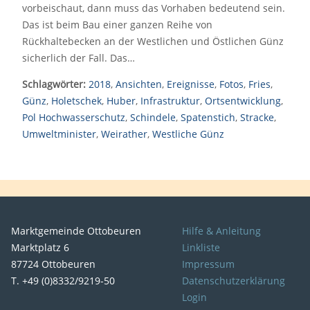
vorbeischaut, dann muss das Vorhaben bedeutend sein.
Das ist beim Bau einer ganzen Reihe von
Rückhaltebecken an der Westlichen und Östlichen Günz
sicherlich der Fall. Das…
Schlagwörter:
2018
,
Ansichten
,
Ereignisse
,
Fotos
,
Fries
,
Günz
,
Holetschek
,
Huber
,
Infrastruktur
,
Ortsentwicklung
,
Pol Hochwasserschutz
,
Schindele
,
Spatenstich
,
Stracke
,
Umweltminister
,
Weirather
,
Westliche Günz
Marktgemeinde Ottobeuren
Hilfe & Anleitung
Marktplatz 6
Linkliste
87724 Ottobeuren
Impressum
T. +49 (0)8332/9219-50
Datenschutzerklärung
Login