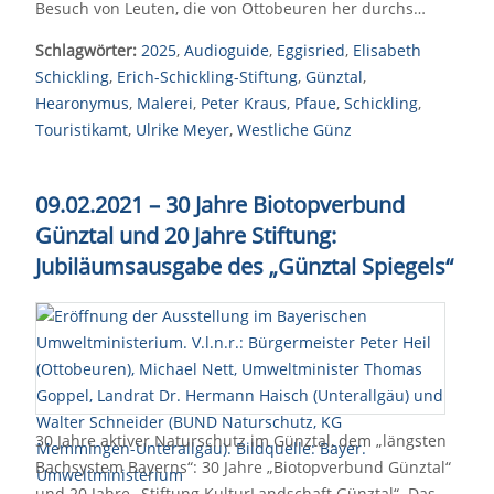
Besuch von Leuten, die von Ottobeuren her durchs…
Schlagwörter:
2025
,
Audioguide
,
Eggisried
,
Elisabeth
Schickling
,
Erich-Schickling-Stiftung
,
Günztal
,
Hearonymus
,
Malerei
,
Peter Kraus
,
Pfaue
,
Schickling
,
Touristikamt
,
Ulrike Meyer
,
Westliche Günz
09.02.2021 – 30 Jahre Biotopverbund
Günztal und 20 Jahre Stiftung:
Jubiläumsausgabe des „Günztal Spiegels“
30 Jahre aktiver Naturschutz im Günztal, dem „längsten
Bachsystem Bayerns“: 30 Jahre „Biotopverbund Günztal“
und 20 Jahre „Stiftung KulturLandschaft Günztal“. Das