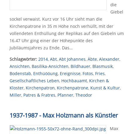
die
Giebel
sockel verwaist. Kurz vor 16 Uhr sieht man die
Kirchenpatrone in 35 m Höhe noch verhüllt, mit der
vollendeten Enthüllung der Replikas auf den Giebeln um
16.47 Uhr ging einer der Höhepunkte des
Jubiläumsjahres zu Ende. Das…
Schlagwörter:
2014
,
Abt
,
Abt Johannes
,
Äbte
,
Alexander
,
Ansichten
,
Basilika-Ansichten
,
Bildhauer
,
Blasmusik
,
Bodenstab
,
Enthüööung
,
Ereignisse
,
Fotos
,
Fries
,
Gesellschaftliches Leben
,
Hochbauamt
,
Kirchen &
Kloster
,
Kirchenpatron
,
Kirchenpatrone
,
Kunst & Kultur
,
Miller
,
Patres & Fratres
,
Pfanner
,
Theodor
1937-1987 - Max Holzmann als Künstler
Max