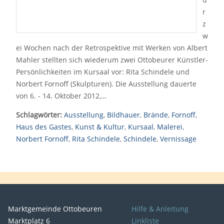
r
z
w
ei Wochen nach der Retrospektive mit Werken von Albert
Mahler stellten sich wiederum zwei Ottobeurer Künstler-
Persönlichkeiten im Kursaal vor: Rita Schindele und
Norbert Fornoff (Skulpturen). Die Ausstellung dauerte
von 6. - 14. Oktober 2012,…
Schlagwörter:
Ausstellung
,
Bildhauer
,
Brände
,
Fornoff
,
Haus des Gastes
,
Kunst & Kultur
,
Kursaal
,
Malerei
,
Norbert Fornoff
,
Rita Schindele
,
Schindele
,
Vernissage
Marktgemeinde Ottobeuren
Hilfe & Anleitung
Marktplatz 6
Linkliste