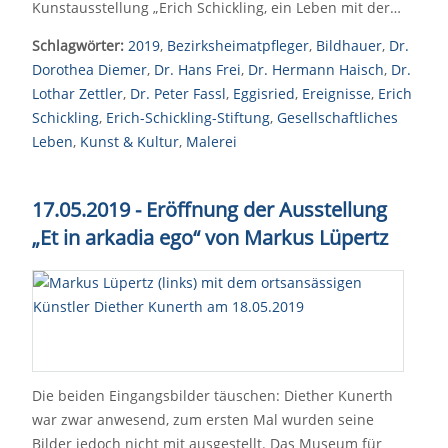
Kunstausstellung „Erich Schickling, ein Leben mit der…
Schlagwörter:
2019
,
Bezirksheimatpfleger
,
Bildhauer
,
Dr.
Dorothea Diemer
,
Dr. Hans Frei
,
Dr. Hermann Haisch
,
Dr.
Lothar Zettler
,
Dr. Peter Fassl
,
Eggisried
,
Ereignisse
,
Erich
Schickling
,
Erich-Schickling-Stiftung
,
Gesellschaftliches
Leben
,
Kunst & Kultur
,
Malerei
17.05.2019 - Eröffnung der Ausstellung
„Et in arkadia ego“ von Markus Lüpertz
Die beiden Eingangsbilder täuschen: Diether Kunerth
war zwar anwesend, zum ersten Mal wurden seine
Bilder jedoch nicht mit ausgestellt. Das Museum für