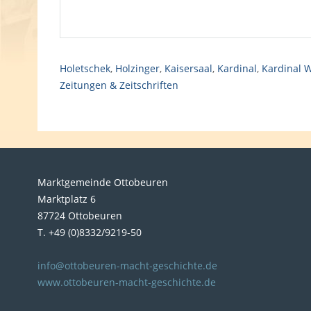
Holetschek
,
Holzinger
,
Kaisersaal
,
Kardinal
,
Kardinal W
Zeitungen & Zeitschriften
Marktgemeinde Ottobeuren
Marktplatz 6
87724 Ottobeuren
T. +49 (0)8332/9219-50
info@ottobeuren-macht-geschichte.de
www.ottobeuren-macht-geschichte.de