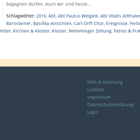
begegnen dürfen. Auch wir sind heute…
Schlagwörter:
2016
,
Abt
,
Abt Paulus Weigele
,
Abt Vitalis Altthale
Barnsteiner
,
Basilika-Ansichten
,
Carl-Orff-Chor
,
Ereignisse
,
Ferb
etter
,
Kirchen & Kloster
,
Kloster
,
Memminger Zeitung
,
Patres & Fra
Hilfe & Anleitung
Linkliste
Impressum
Datenschutzerklärung
Login