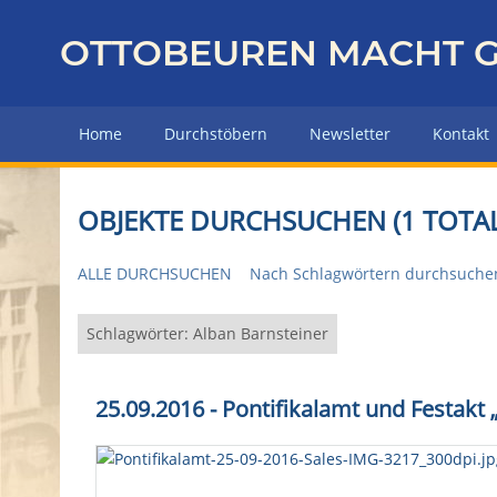
Z
u
OTTOBEUREN MACHT G
r
ü
c
Home
Durchstöbern
Newsletter
Kontakt
k
z
u
OBJEKTE DURCHSUCHEN (1 TOTAL
r
H
ALLE DURCHSUCHEN
Nach Schlagwörtern durchsuche
a
u
p
Schlagwörter: Alban Barnsteiner
t
s
25.09.2016 - Pontifikalamt und Festakt
e
i
t
e