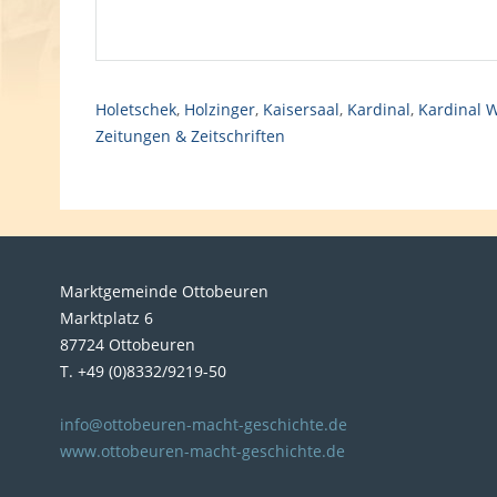
Holetschek
,
Holzinger
,
Kaisersaal
,
Kardinal
,
Kardinal W
Zeitungen & Zeitschriften
Marktgemeinde Ottobeuren
Marktplatz 6
87724 Ottobeuren
T. +49 (0)8332/9219-50
info@ottobeuren-macht-geschichte.de
www.ottobeuren-macht-geschichte.de