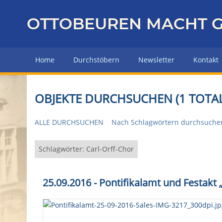
Z
u
OTTOBEUREN MACHT G
r
ü
c
Home
Durchstöbern
Newsletter
Kontakt
k
z
u
OBJEKTE DURCHSUCHEN (1 TOTAL
r
H
ALLE DURCHSUCHEN
Nach Schlagwörtern durchsuche
a
u
p
Schlagwörter: Carl-Orff-Chor
t
s
25.09.2016 - Pontifikalamt und Festakt
e
i
t
e