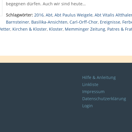
begegnen dürfen. Auch wir sind heute…
Schlagwörter:
2016
,
Abt
,
Abt Paulus Weigele
,
Abt Vitalis Altthale
Barnsteiner
,
Basilika-Ansichten
,
Carl-Orff-Chor
,
Ereignisse
,
Ferb
etter
,
Kirchen & Kloster
,
Kloster
,
Memminger Zeitung
,
Patres & Fra
Hilfe & Anleitung
Linkliste
Impressum
Datenschutzerklärung
Login