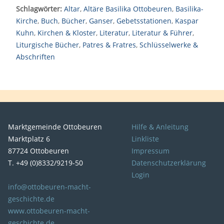
Schlagwörter:
Altar
,
Altäre Basilika Ottobeuren
,
Basilika-
Kirche
,
Buch
,
Bücher
,
Ganser
,
Gebetsstationen
,
Kaspar
Kuhn
,
Kirchen & Kloster
,
Literatur
,
Literatur & Führer
,
Liturgische Bücher
,
Patres & Fratres
,
Schlüsselwerke &
Abschriften
Marktgemeinde Ottobeuren
Hilfe & Anleitung
Marktplatz 6
Linkliste
87724 Ottobeuren
Impressum
T. +49 (0)8332/9219-50
Datenschutzerklärung
Login
info@ottobeuren-macht-
geschichte.de
www.ottobeuren-macht-
geschichte.de