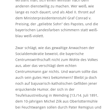
versteht man, sich einen Minister nach dem
anderen dienstwillig zu machen. Wer weiß, wie
lange es noch dauert, und als Abel II. thront auf
dem Ministerpräsidentenstuhl Graf Conrad v.
Preising, der „geliebte Sohn“ des Papstes, und die
bayerischen Landesfarben schimmern statt weiß-
blau weiß-violett.
Zwar schlägt, wie das gewaltige Anwachsen der
Socialdemokratie beweist, die bayerische
Centrumswirthschaft nicht zum Wohle des Volkes
aus, aber das verschlägt dem echten
Centrumsmann gar nichts. Und warum sollte das
auch sein gutes Herz bekümmern? Bleibt ja doch
noch auf bajuvarisch-katholischen Gefilden jener
erquickende Humor, der sich in der
Teufelsaustreibung in Wemding [13./14. Juli 1891,
dem 10-jährigen Michel Zilk aus Oberlottermühle
bei Feuchtwangen sollen durch Pater Remigius und