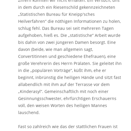
Ziffern konnten wir nicht erhalten. Ein Versuch, uns
in dem durch ein Riesenschild gekennzeichneten
„Statistischen Bureau für Kneipp'sches
Heilverfahren“ die nöthigen Informationen zu holen,
schlug fehl. Das Bureau sei seit mehreren Tagen
aufgehoben, hieß es. Die „statistische“ Arbeit wurde
bis dahin von zwei jüngeren Damen besorgt. Eine
davon (beide, wie man allgemein sagt,
Convertitinnen und geschiedene Ehefrauen), eine
große Verehrerin des Herrn Prälaten. Sie geleitet ihn
in die „populären Vorträge“, küßt ihm, ehe er
beginnt, inbrünstig die heiligen Hände und sitzt fast
allabendlich mit ihm auf der Terrasse vor dem
„Kinderasyl“. Gemeinschaftlich mit noch einer
Gesinnungsschwester, ehrfürchtigen Erschauerns
voll, den weisen Worten des heiligen Mannes
lauschend.
Fast so zahlreich wie das der stattlichen Frauen ist