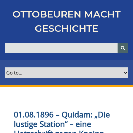
Z
u
OTTOBEUREN MACHT
r
ü
GESCHICHTE
c
k
z
u
r
H
a
u
p
t
s
e
01.08.1896 – Quidam: „Die
i
lustige Station“ – eine
t
e