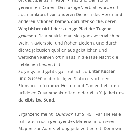
oft des Abends im Pater Franz und den schon
genannten Damen. Das lustige Vierblatt wurde oft
auch umkränzt von anderen Dienern des Herrn und
anderen schönen Damen, darunter solche, deren
Weg bisher nicht der steinige Pfad der Tugend
gewesen
. Da amüsirte man sich ganz vorzüglich bei
Wein, Klavierspiel und frohen Liedern. Und durch
dichte Jalousien quollen aus geistlichen und
weltlichen Kehlen oft hinaus in die laue Nacht die
lieblichen Lieder: (...)
So gings und geht's gar fröhlich zu
unter Küssen
und Güssen
in der lustigen Station. Nach dem
Sinnspruch frommer Herren und Damen bei ihren
urfidelen Zusammenkünften in der Villa X:
Ja bei uns
da gibts koa Sünd
.“
Ergänzend meint „
Quidam
“ auf S. 45: „Für alle Fälle
ruht auch noch genügendes Material in unserer
Mappe, zur Auferstehung jederzeit bereit. Denn wir