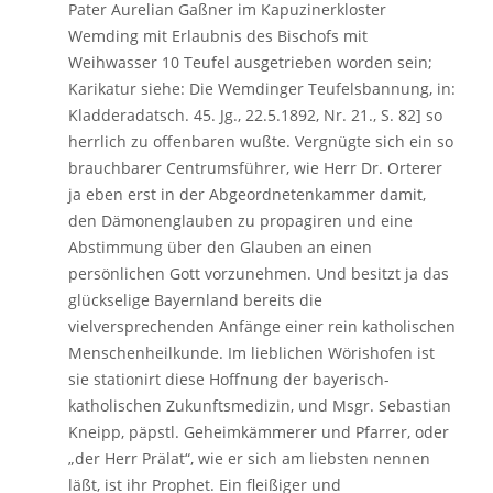
Pater Aurelian Gaßner im Kapuzinerkloster
Wemding mit Erlaubnis des Bischofs mit
Weihwasser 10 Teufel ausgetrieben worden sein;
Karikatur siehe: Die Wemdinger Teufelsbannung, in:
Kladderadatsch. 45. Jg., 22.5.1892, Nr. 21., S. 82] so
herrlich zu offenbaren wußte. Vergnügte sich ein so
brauchbarer Centrumsführer, wie Herr Dr. Orterer
ja eben erst in der Abgeordnetenkammer damit,
den Dämonenglauben zu propagiren und eine
Abstimmung über den Glauben an einen
persönlichen Gott vorzunehmen. Und besitzt ja das
glückselige Bayernland bereits die
vielversprechenden Anfänge einer rein katholischen
Menschenheilkunde. Im lieblichen Wörishofen ist
sie stationirt diese Hoffnung der bayerisch-
katholischen Zukunftsmedizin, und Msgr. Sebastian
Kneipp, päpstl. Geheimkämmerer und Pfarrer, oder
„der Herr Prälat“, wie er sich am liebsten nennen
läßt, ist ihr Prophet. Ein fleißiger und