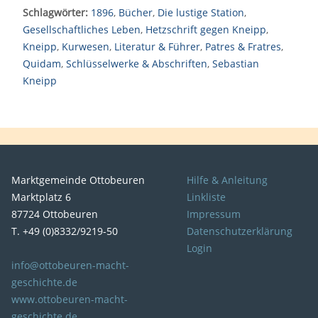
Schlagwörter:
1896
,
Bücher
,
Die lustige Station
,
Gesellschaftliches Leben
,
Hetzschrift gegen Kneipp
,
Kneipp
,
Kurwesen
,
Literatur & Führer
,
Patres & Fratres
,
Quidam
,
Schlüsselwerke & Abschriften
,
Sebastian
Kneipp
Marktgemeinde Ottobeuren
Hilfe & Anleitung
Marktplatz 6
Linkliste
87724 Ottobeuren
Impressum
T. +49 (0)8332/9219-50
Datenschutzerklärung
Login
info@ottobeuren-macht-
geschichte.de
www.ottobeuren-macht-
geschichte.de