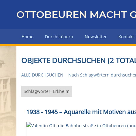
Z
u
OTTOBEUREN MACHT G
r
ü
c
Home
Durchstöbern
Newsletter
Kontakt
k
z
u
OBJEKTE DURCHSUCHEN (2 TOTAL
r
H
ALLE DURCHSUCHEN
Nach Schlagwörtern durchsuche
a
u
p
Schlagwörter: Erkheim
t
s
1938 - 1945 – Aquarelle mit Motiven a
e
i
t
e