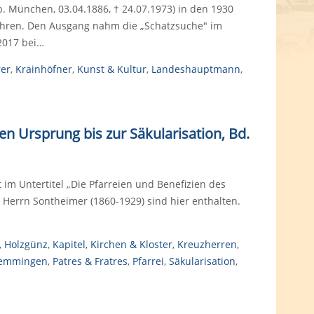
. München, 03.04.1886, † 24.07.1973) in den 1930
ahren. Den Ausgang nahm die „Schatzsuche" im
2017 bei…
er
,
Krainhöfner
,
Kunst & Kultur
,
Landeshauptmann
,
en Ursprung bis zur Säkularisation, Bd.
 im Untertitel „Die Pfarreien und Benefizien des
errn Sontheimer (1860-1929) sind hier enthalten.
,
Holzgünz
,
Kapitel
,
Kirchen & Kloster
,
Kreuzherren
,
emmingen
,
Patres & Fratres
,
Pfarrei
,
Säkularisation
,