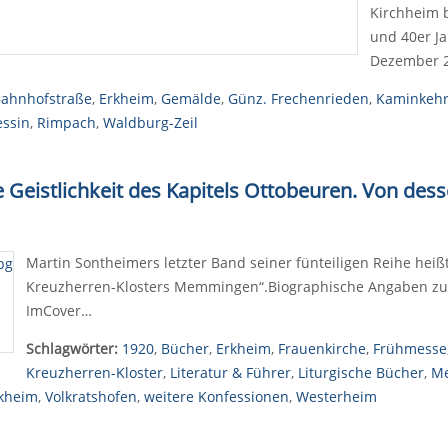
Kirchheim b
und 40er J
Dezember 
ahnhofstraße
,
Erkheim
,
Gemälde
,
Günz. Frechenrieden
,
Kaminkehr
essin
,
Rimpach
,
Waldburg-Zeil
 Geistlichkeit des Kapitels Ottobeuren. Von dess
Martin Sontheimers letzter Band seiner fünteiligen Reihe heißt
Kreuzherren-Klosters Memmingen“.Biographische Angaben zu H
ImCover…
Schlagwörter:
1920
,
Bücher
,
Erkheim
,
Frauenkirche
,
Frühmesse
Kreuzherren-Kloster
,
Literatur & Führer
,
Liturgische Bücher
,
M
kheim
,
Volkratshofen
,
weitere Konfessionen
,
Westerheim