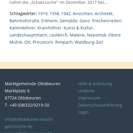
nahm die „Schatzsuche" im Dezember 2017 bei…
Schlagwörter:
1919
,
1938
,
1942
,
Ansichten
,
Architekt
,
Bahnhofstraße
,
Erkheim
,
Gemälde
,
Günz. Frechenrieden
,
Kaminkehrer
,
Krainhöfner
,
Kunst & Kultur
,
Landeshauptmann
,
Leutkirch
,
Malerei
,
Nepomuk
,
Obere
Mühle
,
Ott
,
Prinzessin
,
Rimpach
,
Waldburg-Zeil
Marktgemeinde Ottobeuren
Hilfe & Anleitung
Marktplatz 6
Linkliste
87724 Ottobeuren
Impressum
T. +49 (0)8332/9219-50
Datenschutzerklärung
Login
info@ottobeuren-macht-
geschichte.de