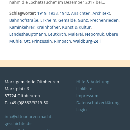
nahm die „Schatzsuche" im Dezember 2017 bei…
Schlagwörter:
1919
,
1938
,
1942
,
Ansichten
,
Architekt
,
Bahnhofstraße
,
Erkheim
,
Gemälde
,
Günz. Frechenrieden
,
Kaminkehrer
,
Krainhöfner
,
Kunst & Kultur
,
Landeshauptmann
,
Leutkirch
,
Malerei
,
Nepomuk
,
Obere
Mühle
,
Ott
,
Prinzessin
,
Rimpach
,
Waldburg-Zeil
Marktgemeinde Ottobeuren
Hilfe & Anleitung
Marktplatz 6
Linkliste
87724 Ottobeuren
Impressum
T. +49 (0)8332/9219-50
Datenschutzerklärung
Login
info@ottobeuren-macht-
geschichte.de