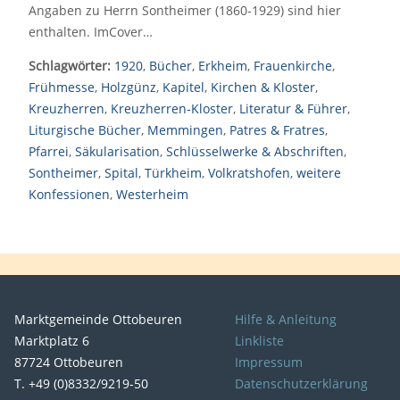
Angaben zu Herrn Sontheimer (1860-1929) sind hier
enthalten. ImCover…
Schlagwörter:
1920
,
Bücher
,
Erkheim
,
Frauenkirche
,
Frühmesse
,
Holzgünz
,
Kapitel
,
Kirchen & Kloster
,
Kreuzherren
,
Kreuzherren-Kloster
,
Literatur & Führer
,
Liturgische Bücher
,
Memmingen
,
Patres & Fratres
,
Pfarrei
,
Säkularisation
,
Schlüsselwerke & Abschriften
,
Sontheimer
,
Spital
,
Türkheim
,
Volkratshofen
,
weitere
Konfessionen
,
Westerheim
Marktgemeinde Ottobeuren
Hilfe & Anleitung
Marktplatz 6
Linkliste
87724 Ottobeuren
Impressum
T. +49 (0)8332/9219-50
Datenschutzerklärung