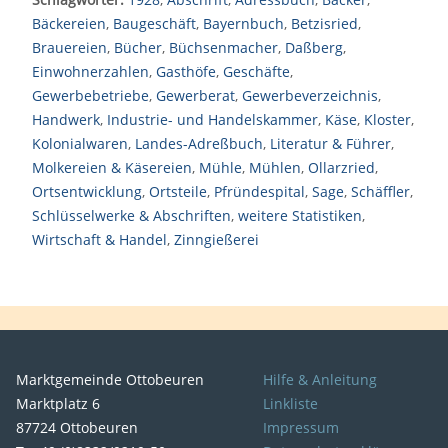
Bäckereien
,
Baugeschäft
,
Bayernbuch
,
Betzisried
,
Brauereien
,
Bücher
,
Büchsenmacher
,
Daßberg
,
Einwohnerzahlen
,
Gasthöfe
,
Geschäfte
,
Gewerbebetriebe
,
Gewerberat
,
Gewerbeverzeichnis
,
Handwerk
,
Industrie- und Handelskammer
,
Käse
,
Kloster
,
Kolonialwaren
,
Landes-Adreßbuch
,
Literatur & Führer
,
Molkereien & Käsereien
,
Mühle
,
Mühlen
,
Ollarzried
,
Ortsentwicklung
,
Ortsteile
,
Pfründespital
,
Sage
,
Schäffler
,
Schlüsselwerke & Abschriften
,
weitere Statistiken
,
Wirtschaft & Handel
,
Zinngießerei
Marktgemeinde Ottobeuren
Hilfe & Anleitung
Marktplatz 6
Linkliste
87724 Ottobeuren
Impressum