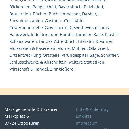
Bäckereien
,
Baugeschäft
,
Bayernbuch
,
Betzisried
,
Brauereien
,
Bücher
,
Büchsenmacher
,
Daßberg
,
Einwohnerzahlen
,
Gasthöfe
,
Geschäfte
,
Gewerbebetriebe
,
Gewerberat
,
Gewerbeverzeichnis
,
Handwerk
,
Industrie- und Handelskammer
,
Käse
,
Kloster
,
Kolonialwaren
,
Landes-Adreßbuch
,
Literatur & Führer
,
Molkereien & Käsereien
,
Mühle
,
Mühlen
,
Ollarzried
,
Ortsentwicklung
,
Ortsteile
,
Pfründespital
,
Sage
,
Schäffler
,
Schlüsselwerke & Abschriften
,
weitere Statistiken
,
Wirtschaft & Handel
,
Zinngießerei
Marktgemeinde Ottobeuren
Hilfe & Anleitung
Marktplatz 6
Linkliste
87724 Ottobeuren
Impressum