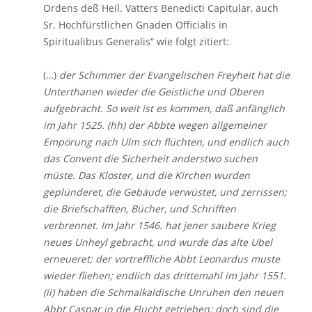
Ordens deß Heil. Vatters Benedicti Capitular, auch
Sr. Hochfürstlichen Gnaden Officialis in
Spiritualibus Generalis“ wie folgt zitiert:
(…)
der Schimmer der Evangelischen Freyheit hat die
Unterthanen wieder die Geistliche und Oberen
aufgebracht. So weit ist es kommen, daß anfänglich
im Jahr 1525. (hh) der Abbte wegen allgemeiner
Empörung nach Ulm sich flüchten, und endlich auch
das Convent die Sicherheit anderstwo suchen
müste. Das Kloster, und die Kirchen wurden
geplünderet, die Gebäude verwüstet, und zerrissen;
die Briefschafften, Bücher, und Schrifften
verbrennet. Im Jahr 1546. hat jener saubere Krieg
neues Unheyl gebracht, und wurde das alte Ubel
erneueret; der vortreffliche Abbt Leonardus muste
wieder fliehen; endlich das drittemahl im Jahr 1551.
(ii) haben die Schmalkaldische Unruhen den neuen
Abbt Caspar in die Flucht getrieben; doch sind die