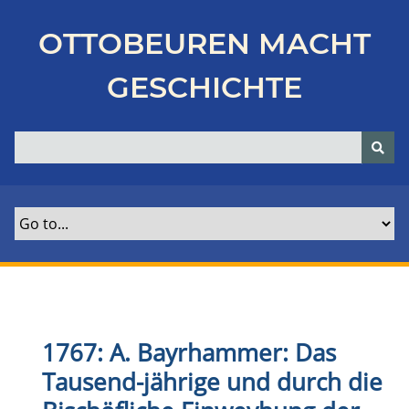
Z
u
OTTOBEUREN MACHT
r
ü
GESCHICHTE
c
k
z
u
r
H
a
u
p
t
s
e
1767: A. Bayrhammer: Das
i
Tausend-jährige und durch die
t
e