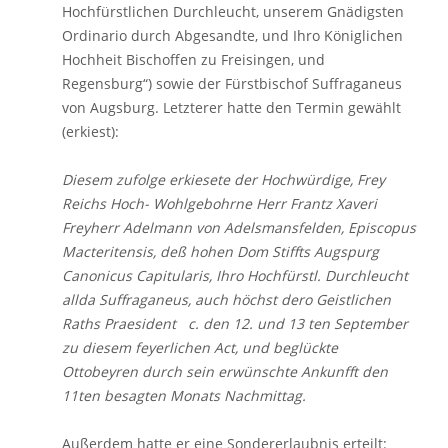
Hochfürstlichen Durchleucht, unserem Gnädigsten
Ordinario durch Abgesandte, und Ihro Königlichen
Hochheit Bischoffen zu Freisingen, und
Regensburg“) sowie der Fürstbischof Suffraganeus
von Augsburg. Letzterer hatte den Termin gewählt
(erkiest):
Diesem zufolge erkiesete der Hochwürdige, Frey
Reichs Hoch- Wohlgebohrne Herr Frantz Xaveri
Freyherr Adelmann von Adelsmansfelden, Episcopus
Macteritensis, deß hohen Dom Stiffts Augspurg
Canonicus Capitularis, Ihro Hochfürstl. Durchleucht
allda Suffraganeus, auch höchst dero Geistlichen
Raths Praesident c. den 12. und 13 ten September
zu diesem feyerlichen Act, und beglückte
Ottobeyren durch sein erwünschte Ankunfft den
11ten besagten Monats Nachmittag.
Außerdem hatte er eine Sondererlaubnis erteilt: