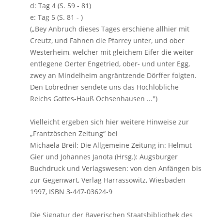
d: Tag 4 (S. 59 - 81)
e: Tag 5 (S. 81 - )
(„Bey Anbruch dieses Tages erschiene allhier mit
Creutz, und Fahnen die Pfarrey unter, und ober
Westerheim, welcher mit gleichem Eifer die weiter
entlegene Oerter Engetried, ober- und unter Egg,
zwey an Mindelheim angräntzende Dörffer folgten.
Den Lobredner sendete uns das Hochlöbliche
Reichs Gottes-Hauß Ochsenhausen ...")
Vielleicht ergeben sich hier weitere Hinweise zur
„Frantzöschen Zeitung“ bei
Michaela Breil: Die Allgemeine Zeitung in: Helmut
Gier und Johannes Janota (Hrsg.): Augsburger
Buchdruck und Verlagswesen: von den Anfängen bis
zur Gegenwart, Verlag Harrassowitz, Wiesbaden
1997, ISBN 3-447-03624-9
Die Signatur der Bayerischen Staatsbibliothek des