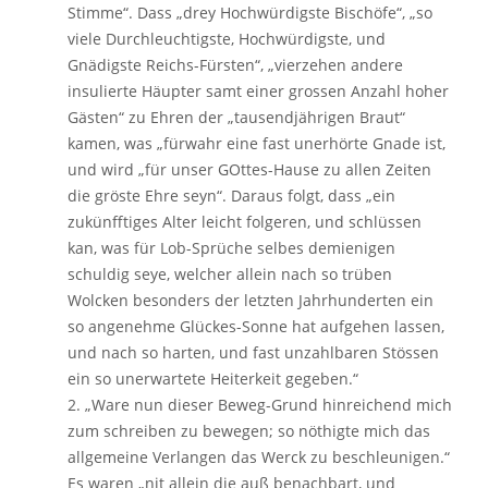
Stimme“. Dass „drey Hochwürdigste Bischöfe“, „so
viele Durchleuchtigste, Hochwürdigste, und
Gnädigste Reichs-Fürsten“, „vierzehen andere
insulierte Häupter samt einer grossen Anzahl hoher
Gästen“ zu Ehren der „tausendjährigen Braut“
kamen, was „fürwahr eine fast unerhörte Gnade ist,
und wird „für unser GOttes-Hause zu allen Zeiten
die gröste Ehre seyn“. Daraus folgt, dass „ein
zukünfftiges Alter leicht folgeren, und schlüssen
kan, was für Lob-Sprüche selbes demienigen
schuldig seye, welcher allein nach so trüben
Wolcken besonders der letzten Jahrhunderten ein
so angenehme Glückes-Sonne hat aufgehen lassen,
und nach so harten, und fast unzahlbaren Stössen
ein so unerwartete Heiterkeit gegeben.“
2. „Ware nun dieser Beweg-Grund hinreichend mich
zum schreiben zu bewegen; so nöthigte mich das
allgemeine Verlangen das Werck zu beschleunigen.“
Es waren „nit allein die auß benachbart, und