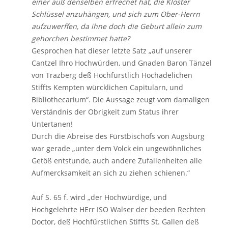
einer auß denselben erfrechet hat, die Kloster
Schlüssel anzuhängen, und sich zum Ober-Herrn
aufzuwerffen, da ihne doch die Geburt allein zum
gehorchen bestimmet hatte?
Gesprochen hat dieser letzte Satz „auf unserer
Cantzel Ihro Hochwürden, und Gnaden Baron Tänzel
von Trazberg deß Hochfürstlich Hochadelichen
Stiffts Kempten würcklichen Capitularn, und
Bibliothecarium“. Die Aussage zeugt vom damaligen
Verständnis der Obrigkeit zum Status ihrer
Untertanen!
Durch die Abreise des Fürstbischofs von Augsburg
war gerade „unter dem Volck ein ungewöhnliches
Getöß entstunde, auch andere Zufallenheiten alle
Aufmercksamkeit an sich zu ziehen schienen.“
Auf S. 65 f. wird „der Hochwürdige, und
Hochgelehrte HErr ISO Walser der beeden Rechten
Doctor, deß Hochfürstlichen Stiffts St. Gallen deß