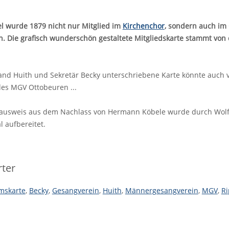
l wurde 1879 nicht nur Mitglied im
Kirchenchor
, sondern auch im 
Die grafisch wunderschön gestaltete Mitgliedskarte stammt von de
and Huith und Sekretär Becky unterschriebene Karte könnte auch v
des MGV Ottobeuren ...
sausweis aus dem Nachlass von Hermann Köbele wurde durch Wolf 
l aufbereitet.
ter
mskarte
,
Becky
,
Gesangverein
,
Huith
,
Männergesangverein
,
MGV
,
Ri