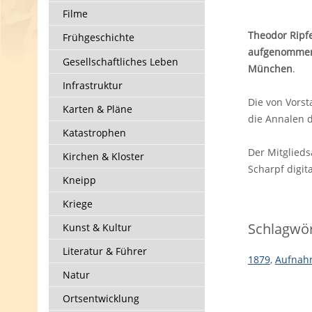
Filme
Theodor Ripfe
Frühgeschichte
aufgenommen. 
Gesellschaftliches Leben
München
.
Infrastruktur
Die von Vorst
Karten & Pläne
die Annalen 
Katastrophen
Der Mitglied
Kirchen & Kloster
Scharpf digita
Kneipp
Kriege
Schlagwör
Kunst & Kultur
Literatur & Führer
1879
,
Aufnah
Natur
Ortsentwicklung