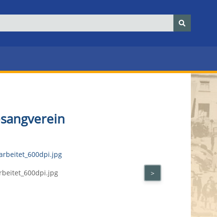
esangverein
beitet_600dpi.jpg
>