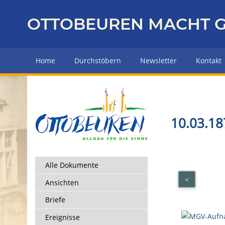
Z
u
OTTOBEUREN MACHT G
r
ü
c
Home
Durchstöbern
Newsletter
Kontakt
k
z
u
r
H
10.03.18
a
u
p
t
Alle Dokumente
s
<
Ansichten
e
i
Briefe
t
Ereignisse
e