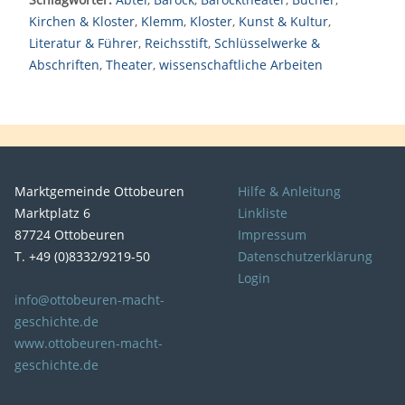
Kirchen & Kloster
,
Klemm
,
Kloster
,
Kunst & Kultur
,
Literatur & Führer
,
Reichsstift
,
Schlüsselwerke &
Abschriften
,
Theater
,
wissenschaftliche Arbeiten
Marktgemeinde Ottobeuren
Hilfe & Anleitung
Marktplatz 6
Linkliste
87724 Ottobeuren
Impressum
T. +49 (0)8332/9219-50
Datenschutzerklärung
Login
info@ottobeuren-macht-
geschichte.de
www.ottobeuren-macht-
geschichte.de