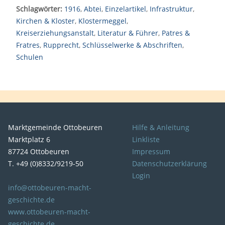
Schlagwörter:
1916
,
Abtei
,
Einzelartikel
,
Infrastruktur
,
Kirchen & Kloster
,
Klostermeggel
,
Kreiserziehungsanstalt
,
Literatur & Führer
,
Patres &
Fratres
,
Rupprecht
,
Schlüsselwerke & Abschriften
,
Schulen
Marktgemeinde Ottobeuren
Hilfe & Anleitung
Marktplatz 6
Linkliste
87724 Ottobeuren
Impressum
T. +49 (0)8332/9219-50
Datenschutzerklärung
Login
info@ottobeuren-macht-
geschichte.de
www.ottobeuren-macht-
geschichte.de