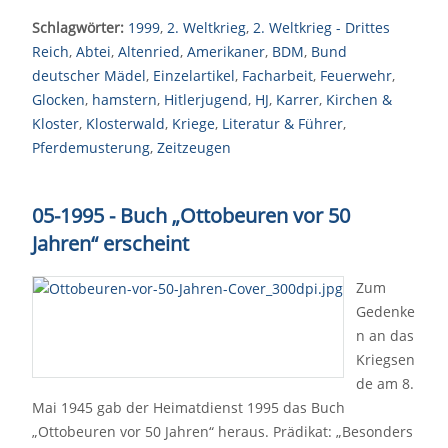
Schlagwörter:
1999
,
2. Weltkrieg
,
2. Weltkrieg - Drittes
Reich
,
Abtei
,
Altenried
,
Amerikaner
,
BDM
,
Bund
deutscher Mädel
,
Einzelartikel
,
Facharbeit
,
Feuerwehr
,
Glocken
,
hamstern
,
Hitlerjugend
,
HJ
,
Karrer
,
Kirchen &
Kloster
,
Klosterwald
,
Kriege
,
Literatur & Führer
,
Pferdemusterung
,
Zeitzeugen
05-1995 - Buch „Ottobeuren vor 50
Jahren“ erscheint
Zum
Gedenke
n an das
Kriegsen
de am 8.
Mai 1945 gab der Heimatdienst 1995 das Buch
„Ottobeuren vor 50 Jahren“ heraus. Prädikat: „Besonders