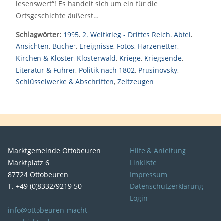
lesenswert“! Es handelt sich um ein für die
Ortsgeschichte äußerst…
Schlagwörter:
1995
,
2. Weltkrieg - Drittes Reich
,
Abtei
,
Ansichten
,
Bücher
,
Ereignisse
,
Fotos
,
Harzenetter
,
Kirchen & Kloster
,
Klosterwald
,
Kriege
,
Kriegsende
,
Literatur & Führer
,
Politik nach 1802
,
Prusinovsky
,
Schlüsselwerke & Abschriften
,
Zeitzeugen
Marktgemeinde Ottobeuren
Hilfe & Anleitung
Marktplatz 6
Linkliste
87724 Ottobeuren
Impressum
T. +49 (0)8332/9219-50
Datenschutzerklärung
Login
info@ottobeuren-macht-