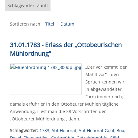
Schlagwörter: Zunft
Sortieren nach:
Titel
Datum
31.01.1783 - Erlass
der „Ottobeurischen
Mühlordnung“
„Der vor kommt, der
Mahlt vor" - den
Spruch kennen wir
in abgewandelter
Form immer noch;
damals erfuhr er in den Ottobeurer Mühlen tägliche
Anwendung. Liest man die 38 Vorschriften der
„Ottobeurer Mühlordnung“, dann…
Schlagwörter:
1783
,
Abt Honorat
,
Abt Honorat Göhl
,
Büx
,
Desel
,
Einzelartikel
,
Gerbmühle
,
Getreidemühle
,
Göhl
,