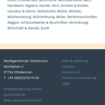
Handwerk
,
Hygiene
,
Kechte
,
Kern
,
Kirchen & Kloster
,
Literatur & Führer
,
Mahlmühle
,
Mühle
,
Mühlen
,
Mühleordnung
,
Mühlordnung
,
Müler
,
Rechtsvorschriften
,
Roggen
,
Schlüsselwerke & Abschriften
,
Verordnung
,
Wirtschaft & Handel
,
Zunft
Marktgemeinde Ottobeuren
Hilfe & Anleitung
Marktplatz 6
Linkliste
87724 Ottobeuren
Impressum
T. +49 (0)8332/9219-50
Datenschutzerklärung
Login
info@ottobeuren-macht-
geschichte.de
www.ottobeuren-macht-