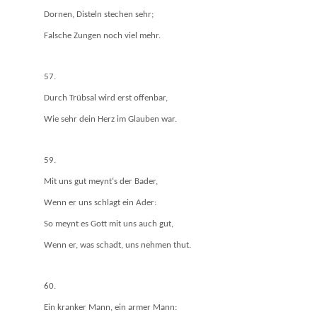
Dornen, Disteln stechen sehr;
Falsche Zungen noch viel mehr.
57.
Durch Trübsal wird erst offenbar,
Wie sehr dein Herz im Glauben war.
59.
Mit uns gut meynt‘s der Bader,
Wenn er uns schlagt ein Ader:
So meynt es Gott mit uns auch gut,
Wenn er, was schadt, uns nehmen thut.
60.
Ein kranker Mann, ein armer Mann: