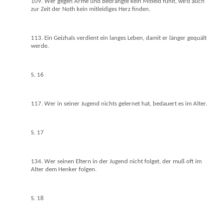
109. Wer gegen Arme und Bedrängte kein Mitleid fühlt, wird auch
zur Zeit der Noth kein mitleidiges Herz finden.
113. Ein Geizhals verdient ein langes Leben, damit er länger gequält
werde.
S. 16
117. Wer in seiner Jugend nichts gelernet hat, bedauert es im Alter.
S. 17
134. Wer seinen Eltern in der Jugend nicht folget, der muß oft im
Alter dem Henker folgen.
S. 18