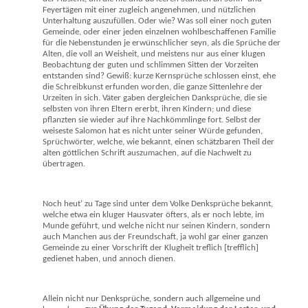
Feyertägen mit einer zugleich angenehmen, und nützlichen
Unterhaltung auszufüllen. Oder wie? Was soll einer noch guten
Gemeinde, oder einer jeden einzelnen wohlbeschaffenen Familie
für die Nebenstunden je erwünschlicher seyn, als die Sprüche der
Alten, die voll an Weisheit, und meistens nur aus einer klugen
Beobachtung der guten und schlimmen Sitten der Vorzeiten
entstanden sind? Gewiß: kurze Kernsprüche schlossen einst, ehe
die Schreibkunst erfunden worden, die ganze Sittenlehre der
Urzeiten in sich. Väter gaben dergleichen Danksprüche, die sie
selbsten von ihren Eltern ererbt, ihren Kindern; und diese
pflanzten sie wieder auf ihre Nachkömmlinge fort. Selbst der
weiseste Salomon hat es nicht unter seiner Würde gefunden,
Sprüchwörter, welche, wie bekannt, einen schätzbaren Theil der
alten göttlichen Schrift auszumachen, auf die Nachwelt zu
übertragen.
Noch heut‘ zu Tage sind unter dem Volke Denksprüche bekannt,
welche etwa ein kluger Hausvater öfters, als er noch lebte, im
Munde geführt, und welche nicht nur seinen Kindern, sondern
auch Manchen aus der Freundschaft, ja wohl gar einer ganzen
Gemeinde zu einer Vorschrift der Klugheit treflich [trefflich]
gedienet haben, und annoch dienen.
Allein nicht nur Denksprüche, sondern auch allgemeine und