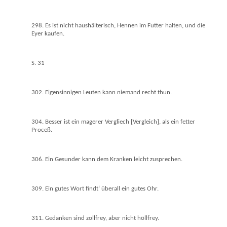
298. Es ist nicht haushälterisch, Hennen im Futter halten, und die
Eyer kaufen.
S. 31
302. Eigensinnigen Leuten kann niemand recht thun.
304. Besser ist ein magerer Vergliech [Vergleich], als ein fetter
Proceß.
306. Ein Gesunder kann dem Kranken leicht zusprechen.
309. Ein gutes Wort findt‘ überall ein gutes Ohr.
311. Gedanken sind zollfrey, aber nicht höllfrey.