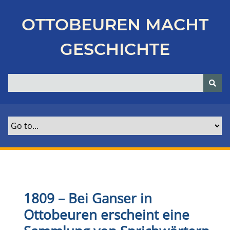
Z
u
OTTOBEUREN MACHT
r
ü
GESCHICHTE
c
k
z
u
r
H
a
u
p
t
s
e
1809 – Bei Ganser in
i
Ottobeuren erscheint eine
t
e