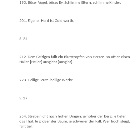
193. Böser Vogel, böses Ey. Schlimme Eltern, schlimme Kinder.
201. Eigener Herd ist Gold werth.
S. 24
212. Dem Geizigen fällt ein Blutstropfen von Herzen, so oft er einen
Häller [Heller] ausgiebt [ausgibt].
223. Heilige Leute, heilige Werke.
S. 27
254. Strebe nicht nach hohen Dingen: je höher der Berg, je tiefer
das Thal. Je größer der Baum, je schwerer der Fall. Wer hoch steigt,
fällt tief.