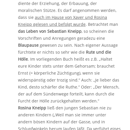
diente der Erziehung, der Erbauung, der
moralischen Stütze. Es darf angenommen werden,
dass sie
auch im Hause von Xaver und Rosina
Kneipp gelesen und befolgt wurde
. Betrachtet man
das Leben von Sebastian Kneipp
, so scheinen die
Vorschriften und Anregungen geradezu eine
Blaupause
gewesen zu sein. Nach eigener Aussage
fürchtete er nichts so sehr wie die
Rute und die
Hölle
. Im vorliegenden Buch heißt es z.B. „Haltet
eure Kinder stets unter dem Gehorsam; brauchet
Ernst (= körperliche Züchtigung), wenn sie
widerspänstig oder trozig sind.“ Auch: „Je lieber das
Kind, desto schärfer die Ruthe.“ Oder: „Der Mensch,
der auf dem Sündenwege forteilt, kann durch die
Furcht der Hölle zurückgehalten werden.“
Rosina Kneipp
ließ den jungen Sebastian nie zu
anderen Kindern („Weil man sie immer unter
andern bösen Kindern auf der Gasse, und in
Schlupfwinkeln herum laufen läßt. Da verführt eines