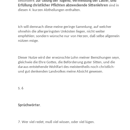
besondere,
zur Übung der Tugend, Vermeidung der Laster, und
Erfüllung christlicher Pflichten abzweckende Sittenlehren
sind in
diesen 4. kurzen Abtheilungen enthalten.
Ich will demnach diese meine geringe Sammlung, auf welcher
ohnehin die allergeringsten Unkösten liegen, nicht weiter
empfehlen; sondern wünsche nur von Herzen, daß selbe allgemein
nützen möge.
Dieser Nutze wird der erwünschte Lohn meiner Bemühungen seyn,
gleichwie die Ehre Gottes, die Beförderung guter Sitten, und die
daraus entstehende Wohlfart des meistentheils noch christlich-
und gut denkenden Landvolkes meine Absicht gewesen.
S. 6
Sprüchwörter
.
7. Wer viel redet, muß viel wissen, oder viel lügen.