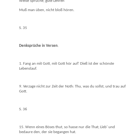
Weise Sprüche, gute Lehren
Muß man üben, nicht bloß hören.
S. 35
Denksprüche in Versen
.
1. Fang an mit Gott, mit Gott hör auf! Dieß ist der schönste
Lebenslauf.
9. Verzage nicht zur Zeit der Noth: Thu, was du sollst, und trau auf
Gott.
S. 36
15. Wenn eines Böses thut, so hasse nur die That; Lieb‘ und
bedaure den, der sie begangen hat.