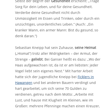
Selbst der Begriff der
Gesundheit
erscheint: „Trage
Sorg für dein Leben, und für deine Gesundheit.
Verderbe deine Gesundheit nicht durch
Unmässigkeit im Essen und Trinken, oder durch ein
unzüchtiges, unordentliches Leben.“ (Auch: „Ein
kranker Mann, ein armer Mann: Bist du gesund, so
denk daran.“)
Sebastian Kneipp hat sein Zuhause,
seine Heimat
(„Hiomat“) trotz aller Widrigkeiten – der Armut, der
Strenge –
geliebt
. Bei Ganser heißt es dazu: „Wo der
Haas aufgewachsen ist, da ist er am liebsten: jeder
Vogel liebt sein eigenes Nest.“ Mit harter Arbeit
hatte sich der jugendliche Kneipp bei
Ficklers in
Hawangen
und bei anderen Bauern verdingt und
hart gearbeitet, um sich seine 70 Gulden zu
verdienen, getreu nach dem Motto: „Arbeite mit
Lust, und hause mit Klugheit im Kleinen, wie im
Großen: mehrere Pfenninge machen einen Kreuzer,