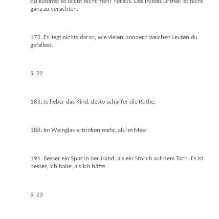
du kommst so leicht nicht mehr heraus. Des Pöbels Urtheil ist nicht
ganz zu verachten.
173. Es liegt nichts daran, wie vielen, sondern welchen Leuten du
gefallest.
S. 22
183. Je lieber das Kind, desto schärfer die Ruthe.
188. Im Weinglas ertrinken mehr, als im Meer.
191. Besser ein Spaz in der Hand, als ein Storch auf dem Tach. Es ist
besser, ich habe, als ich hätte.
S. 23