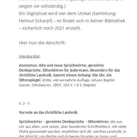
zeigen sie vollständig.)
Ein Digitalisat wird von dem Unikat (Sammlung:
Helmut Scharpf) – es findet sich in keiner Bibliothek
– sicherlich noch 2021 erstellt.
Hier nun die Abschrift:
L
iteraturzitat
:
Anonymus:
Alte und neue Sprüchwörter, gereimte
Denksprüche, Sittenlehren für jedermann, Besonders für das
christliche Landvolk. Sammt einem Anhang: Die Uhr, ein
Sittenspiegel
, dritte, viel vermehrte Auflage, Johann Baptist
Ganser, Ottobeuren, 1809, 104 S. + 6 S. Register
S. 3 - 5
Vorrede an das christliche Landvolk
.
Sprüchwörter
–
gereimte Denksprüche
–
Sittenlehren
, die von
mir aus alten, und neuen, aber bewährten Schriftstellern, mit vieler
Mühe gesammelt worden, empfehlen sich dir, werthes Landvolk, in
der Absicht, um die hie und da leeren Stunden an Sonn- und