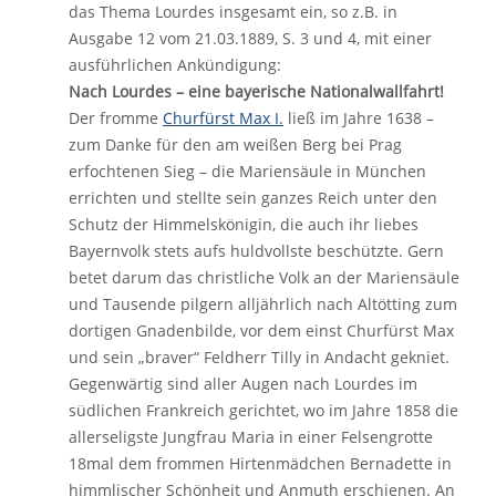
das Thema Lourdes insgesamt ein, so z.B. in
Ausgabe 12 vom 21.03.1889, S. 3 und 4, mit einer
ausführlichen Ankündigung:
Nach Lourdes – eine bayerische Nationalwallfahrt!
Der fromme
Churfürst Max I.
ließ im Jahre 1638 –
zum Danke für den am weißen Berg bei Prag
erfochtenen Sieg – die Mariensäule in München
errichten und stellte sein ganzes Reich unter den
Schutz der Himmelskönigin, die auch ihr liebes
Bayernvolk stets aufs huldvollste beschützte. Gern
betet darum das christliche Volk an der Mariensäule
und Tausende pilgern alljährlich nach Altötting zum
dortigen Gnadenbilde, vor dem einst Churfürst Max
und sein „braver“ Feldherr Tilly in Andacht gekniet.
Gegenwärtig sind aller Augen nach Lourdes im
südlichen Frankreich gerichtet, wo im Jahre 1858 die
allerseligste Jungfrau Maria in einer Felsengrotte
18mal dem frommen Hirtenmädchen Bernadette in
himmlischer Schönheit und Anmuth erschienen. An