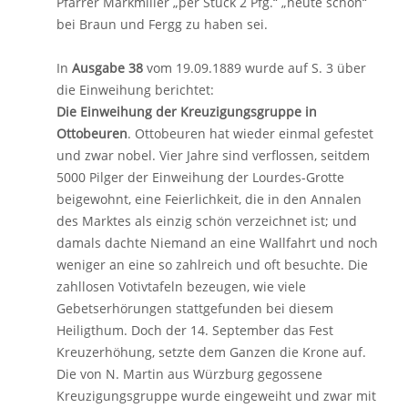
Pfarrer Markmiller „per Stück 2 Pfg.“ „heute schon“
bei Braun und Fergg zu haben sei.
In
Ausgabe 38
vom 19.09.1889 wurde auf S. 3 über
die Einweihung berichtet:
Die Einweihung der Kreuzigungsgruppe in
Ottobeuren
. Ottobeuren hat wieder einmal gefestet
und zwar nobel. Vier Jahre sind verflossen, seitdem
5000 Pilger der Einweihung der Lourdes-Grotte
beigewohnt, eine Feierlichkeit, die in den Annalen
des Marktes als einzig schön verzeichnet ist; und
damals dachte Niemand an eine Wallfahrt und noch
weniger an eine so zahlreich und oft besuchte. Die
zahllosen Votivtafeln bezeugen, wie viele
Gebetserhörungen stattgefunden bei diesem
Heiligthum. Doch der 14. September das Fest
Kreuzerhöhung, setzte dem Ganzen die Krone auf.
Die von N. Martin aus Würzburg gegossene
Kreuzigungsgruppe wurde eingeweiht und zwar mit