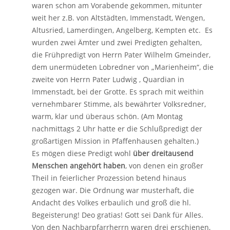
waren schon am Vorabende gekommen, mitunter
weit her z.B. von Altstädten, Immenstadt, Wengen,
Altusried, Lamerdingen, Angelberg, Kempten etc. Es
wurden zwei Ämter und zwei Predigten gehalten,
die Frühpredigt von Herrn Pater Wilhelm Gmeinder,
dem unermüdeten Lobredner von „Marienheim“, die
zweite von Herrn Pater Ludwig , Quardian in
Immenstadt, bei der Grotte. Es sprach mit weithin
vernehmbarer Stimme, als bewährter Volksredner,
warm, klar und überaus schön. (Am Montag
nachmittags 2 Uhr hatte er die Schlußpredigt der
großartigen Mission in Pfaffenhausen gehalten.)
Es mögen diese Predigt wohl
über dreitausend
Menschen angehört haben
, von denen ein großer
Theil in feierlicher Prozession betend hinaus
gezogen war. Die Ordnung war musterhaft, die
Andacht des Volkes erbaulich und groß die hl.
Begeisterung! Deo gratias! Gott sei Dank für Alles.
Von den Nachbarpfarrherrn waren drei erschienen,