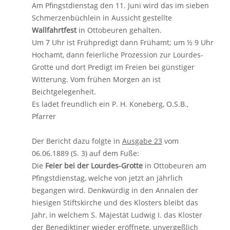
Am Pfingstdienstag den 11. Juni wird das im sieben
Schmerzenbüchlein in Aussicht gestellte
Wallfahrtfest
in Ottobeuren gehalten.
Um 7 Uhr ist Frühpredigt dann Frühamt; um ½ 9 Uhr
Hochamt, dann feierliche Prozession zur Lourdes-
Grotte und dort Predigt im Freien bei günstiger
Witterung. Vom frühen Morgen an ist
Beichtgelegenheit.
Es ladet freundlich ein P. H. Koneberg, O.S.B.,
Pfarrer
Der Bericht dazu folgte in
Ausgabe 23
vom
06.06.1889 (S. 3) auf dem Fuße:
Die
Feier bei der Lourdes-Grotte
in Ottobeuren am
Pfingstdienstag, welche von jetzt an jährlich
begangen wird. Denkwürdig in den Annalen der
hiesigen Stiftskirche und des Klosters bleibt das
Jahr, in welchem S. Majestät Ludwig I. das Kloster
der Benediktiner wieder eröffnete, unvergeßlich