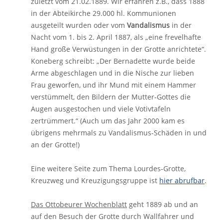
zuletzt vom 21.02.1889. Wir erfahren z.B., dass 1888
in der Abteikirche 29.000 hl. Kommunionen
ausgeteilt wurden oder vom
Vandalismus
in der
Nacht vom 1. bis 2. April 1887, als „eine frevelhafte
Hand große Verwüstungen in der Grotte anrichtete“.
Koneberg schreibt: „Der Bernadette wurde beide
Arme abgeschlagen und in die Nische zur lieben
Frau geworfen, und ihr Mund mit einem Hammer
verstümmelt, den Bildern der Mutter-Gottes die
Augen ausgestochen und viele Votivtafeln
zertrümmert.“ (Auch um das Jahr 2000 kam es
übrigens mehrmals zu Vandalismus-Schäden in und
an der Grotte!)
Eine weitere Seite zum Thema Lourdes-Grotte,
Kreuzweg und Kreuzigungsgruppe ist
hier abrufbar
.
Das Ottobeurer Wochenblatt
geht 1889 ab und an
auf den Besuch der Grotte durch Wallfahrer und