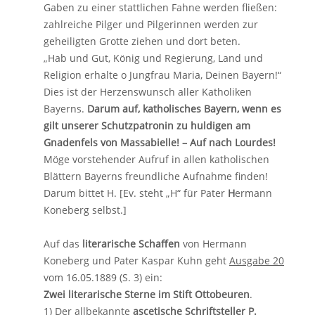
Gaben zu einer stattlichen Fahne werden fließen:
zahlreiche Pilger und Pilgerinnen werden zur
geheiligten Grotte ziehen und dort beten.
„Hab und Gut, König und Regierung, Land und
Religion erhalte o Jungfrau Maria, Deinen Bayern!“
Dies ist der Herzenswunsch aller Katholiken
Bayerns.
Darum auf, katholisches Bayern, wenn es
gilt unserer Schutzpatronin zu huldigen am
Gnadenfels von Massabielle! – Auf nach Lourdes!
Möge vorstehender Aufruf in allen katholischen
Blättern Bayerns freundliche Aufnahme finden!
Darum bittet H. [Ev. steht „H“ für Pater
H
ermann
Koneberg selbst.]
Auf das
literarische Schaffen
von Hermann
Koneberg und Pater Kaspar Kuhn geht
Ausgabe 20
vom 16.05.1889 (S. 3) ein:
Zwei literarische Sterne im Stift Ottobeuren
.
1) Der allbekannte
ascetische Schriftsteller P.