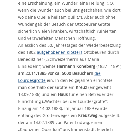
eine Erscheinung, ein Wunder, eine Heilung. („O,
wenn die Wunder auch bei uns geschähen, wie dort,
wo deine Quelle heilsam quillt.“). Aber auch ohne
Wunder gab der Besuch der Ottobeurer Grotte
sicherlich vielen kranken, wirtschaftlich ruinierten
und verzweifelten Menschen Hoffnung.
Anlässlich des 50. Jahrestages der Wiederbesetzung
des 1802
aufgehobenen Klosters
Ottobeuren durch
Benediktiner („Schweizerherrn aus Maria
Einsiedeln“) weihte
Hermann Koneberg
(1837 - 1891)
am 22.11.1885 vor ca. 5000 Besuchern
die
Lourdesgrotte
ein. In den Folgejahren errichtete
man oberhalb der Grotte ein
Kreuz
(eingeweiht
18.09.1886) und ein
Haus
für einen Betreuer der
Einrichtung („Wächter bei der Lourdesgrotte“;
Einzug am 14.02.1888). Im Januar 1889 wurde
entlang des Grottenweges ein
Kreuzweg
aufgestellt,
der am 14.02.1889 von Pater Ludwig, einem
„Kapuziner-Quardian“ aus Immenstadt, feierlich