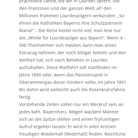
prachtvolle Fahne, die wir in Lourdes opfern, soll
den Franzosen und der ganzen Welt, all' den
Millionen frommen Lourdespilgern verkünden: „So
ehren die Katholiken Bayerns ihre Schutzpatronin
Maria!“ – Die Reise kostet nicht viel; man lese nur
die „Winke für Lourdespilger aus Bayern“. Wenn 4 -
500 Theilnehmer sich melden, kann man einen
Extrazug nehmen, der noch billiger kommt und den
Vortheil hat, sich nach Belieben in Lourdes
aufzuhalten. Diese Wallfahrt soll stattfinden im
Jahre 1890 oder, wenn das Passionsspiel in
Oberammergau daran hindern sollte, im Jahre 1891.
Bis dahin wird vielleicht auch die Rosenkranzfahne
fertig.
Vorstehende Zeilen sollen nur ein Weckruf sein an
jedes kath. Bayernherz. Mögen wackere Männer
sich an die Spitze stellen und einen frühzeitigen
Aufruf ergehen lassen! Er wird in allen Kreisen
freudigen Wiederhall [Widerhall] finden. Reichliche