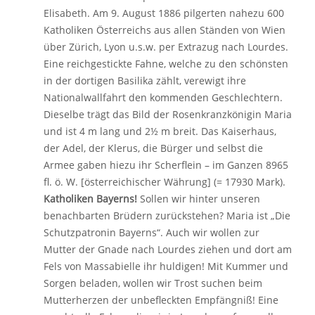
Elisabeth. Am 9. August 1886 pilgerten nahezu 600
Katholiken Österreichs aus allen Ständen von Wien
über Zürich, Lyon u.s.w. per Extrazug nach Lourdes.
Eine reichgestickte Fahne, welche zu den schönsten
in der dortigen Basilika zählt, verewigt ihre
Nationalwallfahrt den kommenden Geschlechtern.
Dieselbe trägt das Bild der Rosenkranzkönigin Maria
und ist 4 m lang und 2½ m breit. Das Kaiserhaus,
der Adel, der Klerus, die Bürger und selbst die
Armee gaben hiezu ihr Scherflein – im Ganzen 8965
fl. ö. W. [österreichischer Währung] (= 17930 Mark).
Katholiken Bayerns!
Sollen wir hinter unseren
benachbarten Brüdern zurückstehen? Maria ist „Die
Schutzpatronin Bayerns“. Auch wir wollen zur
Mutter der Gnade nach Lourdes ziehen und dort am
Fels von Massabielle ihr huldigen! Mit Kummer und
Sorgen beladen, wollen wir Trost suchen beim
Mutterherzen der unbefleckten Empfängniß! Eine