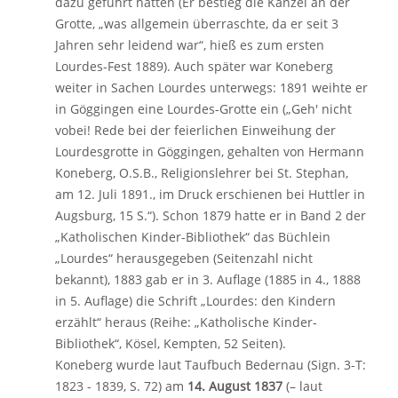
dazu geführt hatten (Er bestieg die Kanzel an der
Grotte, „was allgemein überraschte, da er seit 3
Jahren sehr leidend war“, hieß es zum ersten
Lourdes-Fest 1889). Auch später war Koneberg
weiter in Sachen Lourdes unterwegs: 1891 weihte er
in Göggingen eine Lourdes-Grotte ein („Geh' nicht
vobei! Rede bei der feierlichen Einweihung der
Lourdesgrotte in Göggingen, gehalten von Hermann
Koneberg, O.S.B., Religionslehrer bei St. Stephan,
am 12. Juli 1891., im Druck erschienen bei Huttler in
Augsburg, 15 S.“). Schon 1879 hatte er in Band 2 der
„Katholischen Kinder-Bibliothek“ das Büchlein
„Lourdes“ herausgegeben (Seitenzahl nicht
bekannt), 1883 gab er in 3. Auflage (1885 in 4., 1888
in 5. Auflage) die Schrift „Lourdes: den Kindern
erzählt“ heraus (Reihe: „Katholische Kinder-
Bibliothek“, Kösel, Kempten, 52 Seiten).
Koneberg wurde laut Taufbuch Bedernau (Sign. 3-T:
1823 - 1839, S. 72) am
14. August 1837
(– laut