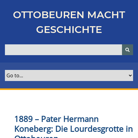
Z
u
OTTOBEUREN MACHT
r
ü
GESCHICHTE
c
k
z
u
r
H
a
u
p
t
s
e
1889
–
Pater Hermann
i
Koneberg: Die Lourdesgrotte in
t
e