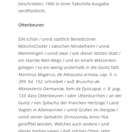
beschrieben, 1960 in einer Faksimile-Ausgabe
veröffentlicht.
Ottenbeuren
EIN schön / unnd stattlich Benedictiner
MönchsCloster / zwischen Mindelheim / unnd
Memmingen / unnd zwar / von dieser letzten Statt /
ein starcke Weil-Wegs / und an einem Wässerlein
gelegen / so ein wenig underhalb in die Güntz fällt.
Martinus Magerus, de Advocatia armata, cap. 5. n.
399. fol. 152.
schreibet / auß
Bruschio de
Monasteriis Germaniæ, Item de Episcopat. c. 8. pag.
133.
dass Ottenbeuren / oder Uttenburrhen / an der
Guntz / von
Syllacho
, der Francken Hertzoge / Land
Vogten in Allemannien / unnd Grafen im Illergow /
unnd seiner Gemahlin
Eirmivvinda
, Anno 764.
gestifftet worden. Welches auch andere / und
dieses darbey sagen / daß solches Otten: oder