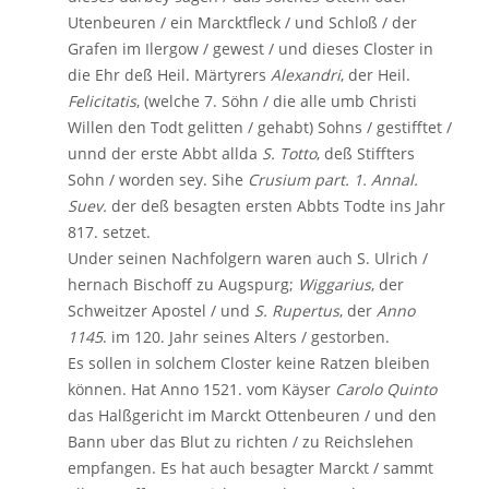
Utenbeuren / ein Marcktfleck / und Schloß / der
Grafen im Ilergow / gewest / und dieses Closter in
die Ehr deß Heil. Märtyrers
Alexandri
, der Heil.
Felicitatis
, (welche 7. Söhn / die alle umb Christi
Willen den Todt gelitten / gehabt) Sohns / gestifftet /
unnd der erste Abbt allda
S. Totto
, deß Stiffters
Sohn / worden sey. Sihe
Crusium part. 1. Annal.
Suev.
der deß besagten ersten Abbts Todte ins Jahr
817. setzet.
Under seinen Nachfolgern waren auch S. Ulrich /
hernach Bischoff zu Augspurg;
Wiggarius
, der
Schweitzer Apostel / und
S. Rupertus
, der
Anno
1145
. im 120. Jahr seines Alters / gestorben.
Es sollen in solchem Closter keine Ratzen bleiben
können. Hat Anno 1521. vom Käyser
Carolo Quinto
das Halßgericht im Marckt Ottenbeuren / und den
Bann uber das Blut zu richten / zu Reichslehen
empfangen. Es hat auch besagter Marckt / sammt