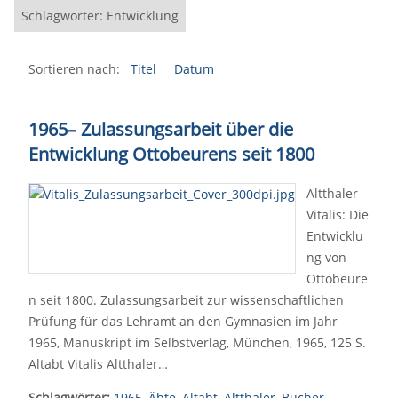
Schlagwörter: Entwicklung
Sortieren nach:
Titel
Datum
1965
–
Zulassungsarbeit über die
Entwicklung Ottobeurens seit 1800
Altthaler
Vitalis: Die
Entwicklu
ng von
Ottobeure
n seit 1800. Zulassungsarbeit zur wissenschaftlichen
Prüfung für das Lehramt an den Gymnasien im Jahr
1965, Manuskript im Selbstverlag, München, 1965, 125 S.
Altabt Vitalis Altthaler…
Schlagwörter:
1965
,
Äbte
,
Altabt
,
Altthaler
,
Bücher
,