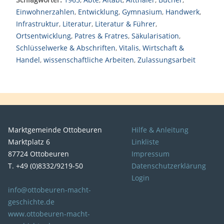
Einwohnerzahlen
,
Entwicklung
,
Gymnasium
,
Handwerk
,
Infrastruktur
,
Literatur
,
Literatur & Führer
,
Ortsentwicklung
,
Patres & Fratres
,
Säkularisation
,
Schlüsselwerke & Abschriften
,
Vitalis
,
Wirtschaft &
Handel
,
wissenschaftliche Arbeiten
,
Zulassungsarbeit
Marktgemeinde Ottobeuren
Hilfe & Anleitung
Marktplatz 6
Linkliste
87724 Ottobeuren
Impressum
T. +49 (0)8332/9219-50
Datenschutzerklärung
Login
info@ottobeuren-macht-
geschichte.de
www.ottobeuren-macht-