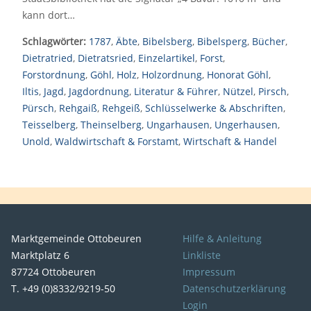
kann dort…
Schlagwörter:
1787
,
Äbte
,
Bibelsberg
,
Bibelsperg
,
Bücher
,
Dietratried
,
Dietratsried
,
Einzelartikel
,
Forst
,
Forstordnung
,
Göhl
,
Holz
,
Holzordnung
,
Honorat Göhl
,
Iltis
,
Jagd
,
Jagdordnung
,
Literatur & Führer
,
Nützel
,
Pirsch
,
Pürsch
,
Rehgaiß
,
Rehgeiß
,
Schlüsselwerke & Abschriften
,
Teisselberg
,
Theinselberg
,
Ungarhausen
,
Ungerhausen
,
Unold
,
Waldwirtschaft & Forstamt
,
Wirtschaft & Handel
Marktgemeinde Ottobeuren
Hilfe & Anleitung
Marktplatz 6
Linkliste
87724 Ottobeuren
Impressum
T. +49 (0)8332/9219-50
Datenschutzerklärung
Login