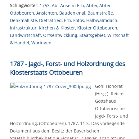
Schlagwörter:
1753
,
Abt Anselm Erb
,
Abtei
,
Abtei
Ottobeuren
,
Ansichten
,
Baudenkmal
,
Baumstraße
,
Denkmalliste
,
Dietratried
,
Erb
,
Fotos
,
Halbwalmdach
,
Infrastruktur
,
Kirchen & Kloster
,
Kloster Ottobeuren
,
Landwirtschaft
,
Ortsentwicklung
,
Staatsgebiet
,
Wirtschaft
& Handel
,
Woringen
1787 - Jagd-, Forst- und Holzordnung des
Klosterstaats Ottobeuren
Göhl Honorat
(Hrsg.): Reichs
Gottshaus
Ottobeurische
Jagd- Forst- und
Holzordnung, (Ottobeuren), 1787, 11 S. Das vorliegende
Dokument aus dem Besitz der Bayerischen
Staatsbibliothek hat die Signatur „4 Bavar. 1010 m“ und