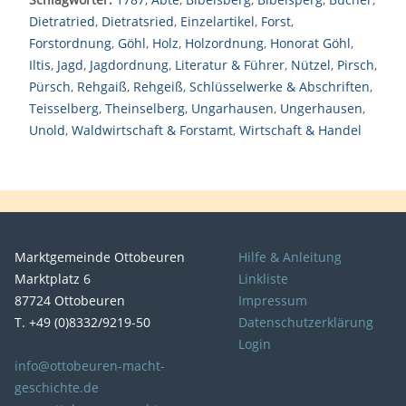
Dietratried
,
Dietratsried
,
Einzelartikel
,
Forst
,
Forstordnung
,
Göhl
,
Holz
,
Holzordnung
,
Honorat Göhl
,
Iltis
,
Jagd
,
Jagdordnung
,
Literatur & Führer
,
Nützel
,
Pirsch
,
Pürsch
,
Rehgaiß
,
Rehgeiß
,
Schlüsselwerke & Abschriften
,
Teisselberg
,
Theinselberg
,
Ungarhausen
,
Ungerhausen
,
Unold
,
Waldwirtschaft & Forstamt
,
Wirtschaft & Handel
Marktgemeinde Ottobeuren
Hilfe & Anleitung
Marktplatz 6
Linkliste
87724 Ottobeuren
Impressum
T. +49 (0)8332/9219-50
Datenschutzerklärung
Login
info@ottobeuren-macht-
geschichte.de