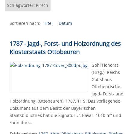
Schlagwörter: Pirsch
Sortieren nach:
Titel
Datum
1787 - Jagd-, Forst- und Holzordnung des
Klosterstaats Ottobeuren
Göhl Honorat
(Hrsg.): Reichs
Gottshaus
Ottobeurische
Jagd- Forst- und
Holzordnung, (Ottobeuren), 1787, 11 S. Das vorliegende
Dokument aus dem Besitz der Bayerischen
Staatsbibliothek hat die Signatur „4 Bavar. 1010 m“ und
kann dort…
Schlagwörter:
1787
,
Äbte
,
Bibelsberg
,
Bibelsperg
,
Bücher
,