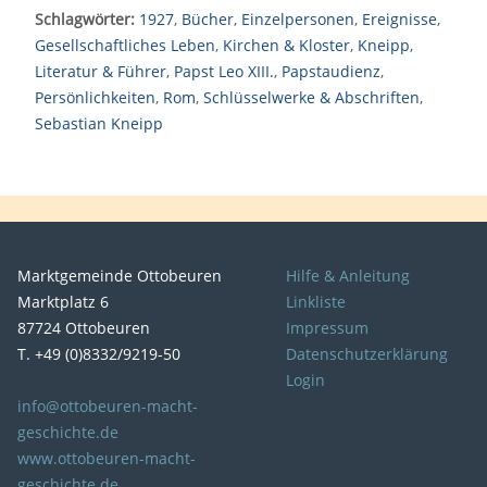
Schlagwörter:
1927
,
Bücher
,
Einzelpersonen
,
Ereignisse
,
Gesellschaftliches Leben
,
Kirchen & Kloster
,
Kneipp
,
Literatur & Führer
,
Papst Leo XIII.
,
Papstaudienz
,
Persönlichkeiten
,
Rom
,
Schlüsselwerke & Abschriften
,
Sebastian Kneipp
Marktgemeinde Ottobeuren
Hilfe & Anleitung
Marktplatz 6
Linkliste
87724 Ottobeuren
Impressum
T. +49 (0)8332/9219-50
Datenschutzerklärung
Login
info@ottobeuren-macht-
geschichte.de
www.ottobeuren-macht-
geschichte.de