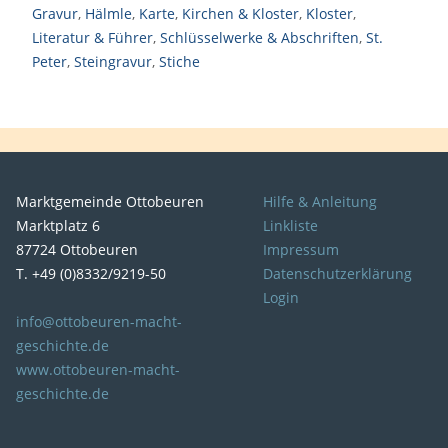
Gravur
,
Hälmle
,
Karte
,
Kirchen & Kloster
,
Kloster
,
Literatur & Führer
,
Schlüsselwerke & Abschriften
,
St.
Peter
,
Steingravur
,
Stiche
Marktgemeinde Ottobeuren
Hilfe & Anleitung
Marktplatz 6
Linkliste
87724 Ottobeuren
Impressum
T. +49 (0)8332/9219-50
Datenschutzerklärung
Login
info@ottobeuren-macht-
geschichte.de
www.ottobeuren-macht-
geschichte.de