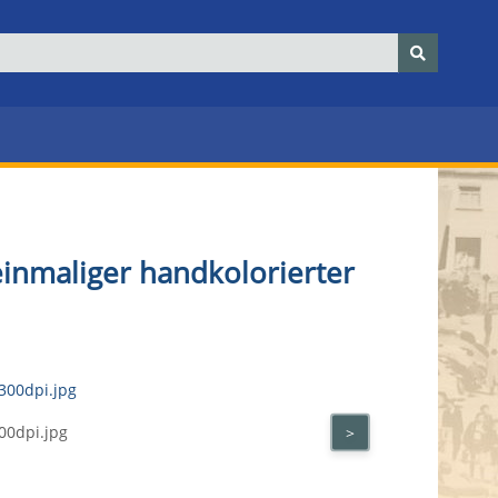
einmaliger handkolorierter
00dpi.jpg
>