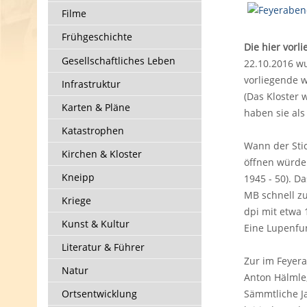
Filme
Frühgeschichte
Die hier vorl
Gesellschaftliches Leben
22.10.2016 wu
vorliegende w
Infrastruktur
(Das Kloster 
Karten & Pläne
haben sie als
Katastrophen
Wann der Stic
Kirchen & Kloster
öffnen würde
Kneipp
1945 - 50). D
MB schnell zu
Kriege
dpi mit etwa 
Kunst & Kultur
Eine Lupenfun
Literatur & Führer
Zur im Feyera
Natur
Anton Hälmle
Ortsentwicklung
Sämmtliche J