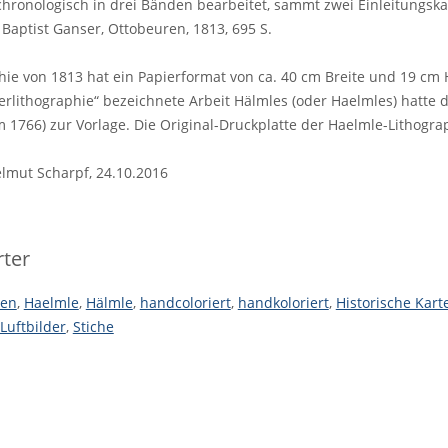
 chronologisch in drei Bänden bearbeitet, sammt zwei Einleitungska
 Baptist Ganser, Ottobeuren, 1813, 695 S.
hie von 1813 hat ein Papierformat von ca. 40 cm Breite und 19 cm 
erlithographie“ bezeichnete Arbeit Hälmles (oder Haelmles) hatte
 1766) zur Vorlage. Die Original-Druckplatte der Haelmle-Lithograp
mut Scharpf, 24.10.2016
ter
ten
,
Haelmle
,
Hälmle
,
handcoloriert
,
handkoloriert
,
Historische Kart
Luftbilder
,
Stiche