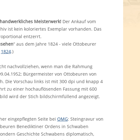
n handwerkliches Meisterwerk!
Der Ankauf vom
iv ist kein koloriertes Exemplar vorhanden. Das
portional entzerrt.
usehen
“ aus dem Jahre 1824 - viele Ottobeurer
:
1824
.)
eicht nachvollziehen, wenn man die Rahmung
9.04.1952; Bürgermeister von Ottobeuren von
ch. Die Vorschau links ist mit 300 dpi und knapp 4
hrt zu einer hochauflösenden Fassung mit 600
ild wird der Stich bildschirmfüllend angezeigt.
her eingepflegten Seite bei
OMG
: Steingravur von
enbeuren Benediktiner Ordens in Schwaben
sondern Geschichte Schwabens diplomatisch,