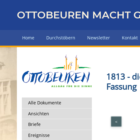
Z
u
OTTOBEUREN MACHT G
r
ü
c
Home
Durchstöbern
Newsletter
Kontakt
k
z
u
r
H
1813 - d
a
Fassung
u
p
t
Alle Dokumente
s
Ansichten
e
<
i
Briefe
t
Ereignisse
e