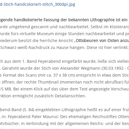
iegende handkolorierte Fassung der bekannten Lithographie ist ei
rde umgehend gescannt und nachbearbeitet. Selbst im Klosterarch
urde fürs virtuelle Museum einige Stunden nachbearbeitet und pro
wiederum besitzt die herrliche Ansicht „
Ottobeuren von Osten anz
 Schwarz-weiß-Nachdruck zu Hause hängen. Diese ist hier verlinkt
h aus dem 1. Band Feyerabend eingefärbt wurde, ließe sich viell
. Gerahmt wurde der Stich von Alexander Wegmann (30.03.1892 - 0
as Format des Scans (mit ca. 37 x 38 cm) entspricht in etwa dem Sti
 öffnen, der rechte Thumbnail (momentan noch nicht abrufbar) fü
15 MB. Bei einem Klick auf das über dem Text angezeigte Vorschaub
ktion ermöglicht zusätzlich Detailansichten.
bend-Band (S. 84) eingeklebten Lithographie heißt es auf einer frü
, in: Feyerabend Pater Maurus: Des ehemaligen Reichsstiftes Ott
ahrbücher, in Verbindung mit der allgemeinen Reichs- und der be