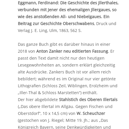
Eggmann, Ferdinand: Die Geschichte des Jllerthales,
verbunden mit Jener des ehemaligen Jllergaues, so
wie des anstoßenden All- und Niebelgaues. Ein
Beitrag zur Geschichte Oberschwabens
, Druck und
Verlag J. E. Ling, Ulm, 1863, 562 S.
Das ganze Buch gibt es darüber hinaus in einer
2018 von
Anton Zanker neu editierten Fassung
. Er
passt den Text damit nicht nur den heutigen
Lesegewohnheiten an, sondern erklärt gleichzeitig
alte Ausdrücke. Zankers Buch ist vor allem reich
bebildert; während es im Original nur vier getönte
Lithografien (Schloss Zeil, Wiblingen, Erolzheim und
„Iller-Thal & Schloss Marstetten“) enthält.
Der hier abgebildete
Stahlstich des Oberen Illertals
(„Das obere Illertal im Allgäu. Gegen Fischen und
Oberstdorf“, 10 x 14,5 cm) von
W. Scheuchzer
(gestochen von J. Riegel; Mitte 19. Jh.; aus „Das
Königreich Bayern, seine Denkwürdigkeiten und