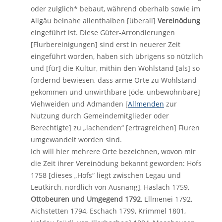
oder zulglich* bebaut, während oberhalb sowie im
Allgäu beinahe allenthalben [überall]
Vereinödung
eingeführt ist. Diese Güter-Arrondierungen
[Flurbereinigungen] sind erst in neuerer Zeit
eingeführt worden, haben sich übrigens so nützlich
und [für] die Kultur, mithin den Wohlstand [als] so
fördernd bewiesen, dass arme Orte zu Wohlstand
gekommen und unwirthbare [öde, unbewohnbare]
Viehweiden und Admanden [
Allmenden
zur
Nutzung durch Gemeindemitglieder oder
Berechtigte] zu „lachenden“ [ertragreichen] Fluren
umgewandelt worden sind.
Ich will hier mehrere Orte bezeichnen, wovon mir
die Zeit ihrer Vereinödung bekannt geworden: Hofs
1758 [dieses „Hofs“ liegt zwischen Legau und
Leutkirch, nördlich von Ausnang], Haslach 1759,
Ottobeuren und Umgegend 1792
, Ellmenei 1792,
Aichstetten 1794, Eschach 1799, Krimmel 1801,