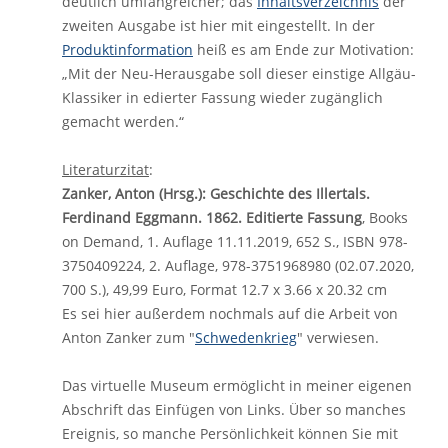
deutlich umfangreicher; das
Inhaltsverzeichnis
der
zweiten Ausgabe ist hier mit eingestellt. In der
Produktinformation
heiß es am Ende zur Motivation:
„Mit der Neu-Herausgabe soll dieser einstige Allgäu-
Klassiker in edierter Fassung wieder zugänglich
gemacht werden.“
Literaturzitat
:
Zanker, Anton (Hrsg.): Geschichte des Illertals.
Ferdinand Eggmann. 1862. Editierte Fassung
, Books
on Demand, 1. Auflage 11.11.2019, 652 S., ISBN 978-
3750409224, 2. Auflage, 978-3751968980 (02.07.2020,
700 S.), 49,99 Euro, Format 12.7 x 3.66 x 20.32 cm
Es sei hier außerdem nochmals auf die Arbeit von
Anton Zanker zum "
Schwedenkrieg
" verwiesen.
Das virtuelle Museum ermöglicht in meiner eigenen
Abschrift das Einfügen von Links. Über so manches
Ereignis, so manche Persönlichkeit können Sie mit