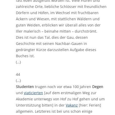
fast eben ausgefüllt worden ist. Viele Fluren und
zahlreiche Orte, liebliche Schlösser mit freundlichen
Dörfern und Höfen, im Wechsel mit fruchtbaren
Äckern und Wiesen, mit stattlichen Wäldern und
guten Weiden, erblicken wir überall alles von der
Iller malerisch – beinahe mitten – durchströmt.
Dies ist nun das Tal, dies der Gau, dessen
Geschichte mit seinen Nachbar-Gauen in
gedrängter Kürze darzustellen Aufgabe dieses
Buches ist.
(…)
44
(…)
Studenten
trugen noch vor etwa 100 Jahren
Degen
und
viaticierten
[auf dem erstmaligen Weg zur
Akademie unterwegs von Hof zu Hof gehen und um
Unterstützung bitten] in der
Vakanz
[hier: Ferien]
allgemein. Letzteres ist bei uns schon einige