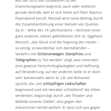
Aus der Sicht von Ottobeuren ist der
Erkenntnisgewinn begrenzt, auch oder vielleicht
gerade deshalb, weil er sich meist auf Pater Maurus
Feyerabend beruft. Reizvoll wird seine Beitrag durch
die Zusammenführung einer Vielzahl von Quellen,
da er – Mitte des 19. Jahrhunderts – Vertreter einer
ganz anderen, stehen gebliebenen Zeit ist. Eggmans
Wunsch, „das Glück und die Segnung des neuen –
so einzig, so wunderbar sich darstellenden –
Verkehrs mit
Schienenwegen
,
Dampfross
und
Telegraphen
zu Teil werden“ zeigt zwar einerseits
eine gewisse Fortschrittsgläubigkeit und Hoffnung
auf Veränderung, auf der anderen Seite ist er doch
sehr konstervativ, wenn er z.B. von Romanen
spricht, die „mit
schlüpfrigen Liebschaften
beginnend und mit Heiraten schließend“ die Sitten
verderben, begünstigt durch „die Theater und
Ballette unserer Städte“, also gegen den
moralischen Verfall wettert. Er lässt sich aus gegen