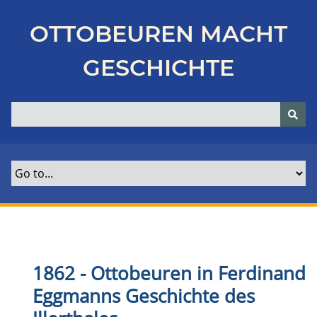
Z
u
OTTOBEUREN MACHT
r
ü
GESCHICHTE
c
k
z
u
r
H
a
u
p
t
s
e
1862 - Ottobeuren in Ferdinand
i
Eggmanns Geschichte des
t
e