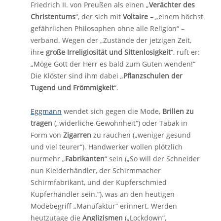
Friedrich II. von Preußen als einen „
Verächter des
Christentums
“, der sich mit
Voltaire
– „einem höchst
gefährlichen Philosophen ohne alle Religion“ –
verband. Wegen der „Zustände der jetzigen Zeit,
ihre
große Irreligiosität und Sittenlosigkeit
“, ruft er:
„Möge Gott der Herr es bald zum Guten wenden!“
Die Klöster sind ihm dabei „
Pflanzschulen der
Tugend und Frömmigkeit
“.
Eggmann
wendet sich gegen die Mode,
Brillen zu
tragen
(„widerliche Gewohnheit“) oder Tabak in
Form von
Zigarren
zu rauchen („weniger gesund
und viel teurer“). Handwerker wollen plötzlich
nurmehr „
Fabrikanten
“ sein („So will der Schneider
nun Kleiderhändler, der Schirmmacher
Schirmfabrikant, und der Kupferschmied
Kupferhändler sein.“), was an den heutigen
Modebegriff „Manufaktur“ erinnert. Werden
heutzutage die
Anglizismen
(„Lockdown“,