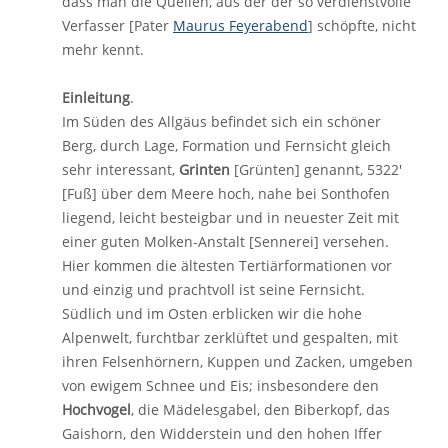
dass man die Quellen, aus der der so verdienstvolle
Verfasser [Pater
Maurus Feyerabend
] schöpfte, nicht
mehr kennt.
Einleitung
.
Im Süden des Allgäus befindet sich ein schöner
Berg, durch Lage, Formation und Fernsicht gleich
sehr interessant,
Grinten
[Grünten] genannt, 5322'
[Fuß] über dem Meere hoch, nahe bei Sonthofen
liegend, leicht besteigbar und in neuester Zeit mit
einer guten Molken-Anstalt [Sennerei] versehen.
Hier kommen die ältesten Tertiärformationen vor
und einzig und prachtvoll ist seine Fernsicht.
Südlich und im Osten erblicken wir die hohe
Alpenwelt, furchtbar zerklüftet und gespalten, mit
ihren Felsenhörnern, Kuppen und Zacken, umgeben
von ewigem Schnee und Eis; insbesondere den
Hochvogel
, die Mädelesgabel, den Biberkopf, das
Gaishorn, den Widderstein und den hohen Iffer