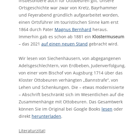
insbesondere auch für Ottobeuren gilt. Unsere
Ortsgeschichte war zwar von Kretz, Bayrhammer
und Feyerabend gründlich aufgearbeitet worden,
einen Ortsführer im touristischen Sinne kam erst
1864 durch Pater
Magnus Bernhard
heraus.
Immerhin gab es schon ab 1881 ein
Klostermuseum
– das 2021
auf einen neuen Stand
gebracht wird.
Wir lesen von Siechenhäusern, von abgegangenen
Adelsgeschlechtern, von Erdbeben, Judenverfolgung,
von einer vom Bischof von Augsburg 1714 über das
Kloster Ottobeuren verhängten „Bannstrafe“, von
Lehen und Schenkungen. Die – etwas modernisierte
– Abschrift beschränkt sich im Wesentlichen auf die
Zusammenhänge mit Ottobeuren. Das Gesamtwerk
können Sie im Original bei Google Books
lesen
oder
direkt
herunterladen
.
Literaturzitat
: