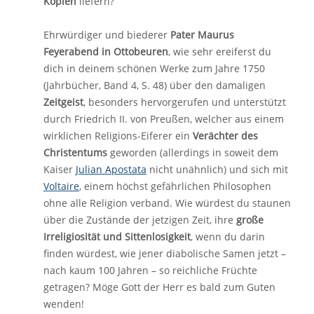
Kopien
liefern?
Ehrwürdiger und biederer
Pater Maurus
Feyerabend in Ottobeuren
, wie sehr ereiferst du
dich in deinem schönen Werke zum Jahre 1750
(Jahrbücher, Band 4, S. 48) über den damaligen
Zeitgeist
, besonders hervorgerufen und unterstützt
durch Friedrich II. von Preußen, welcher aus einem
wirklichen Religions-Eiferer ein
Verächter des
Christentums
geworden (allerdings in soweit dem
Kaiser
Julian Apostata
nicht unähnlich) und sich mit
Voltaire
, einem höchst gefährlichen Philosophen
ohne alle Religion verband. Wie würdest du staunen
über die Zustände der jetzigen Zeit, ihre
große
Irreligiosität und Sittenlosigkeit
, wenn du darin
finden würdest, wie jener diabolische Samen jetzt –
nach kaum 100 Jahren – so reichliche Früchte
getragen? Möge Gott der Herr es bald zum Guten
wenden!