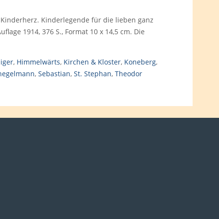
Kinderherz. Kinderlegende für die lieben ganz
uflage 1914, 376 S., Format 10 x 14,5 cm. Die
liger
,
Himmelwärts
,
Kirchen & Kloster
,
Koneberg
,
hegelmann
,
Sebastian
,
St. Stephan
,
Theodor