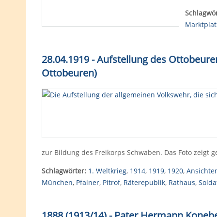
Schlagwör
Marktplat
28.04.1919 - Aufstellung des Ottobeu
Ottobeuren)
zur Bildung des Freikorps Schwaben. Das Foto zeig
Schlagwörter:
1. Weltkrieg
,
1914
,
1919
,
1920
,
Ansichte
München
,
Pfalner
,
Pitrof
,
Räterepublik
,
Rathaus
,
Solda
1888 (1913/14) - Pater Hermann Konebe