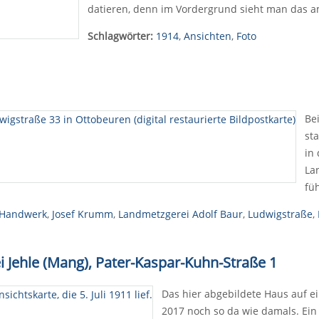
datieren, denn im Vordergrund sieht man das 
Schlagwörter:
1914
,
Ansichten
,
Foto
Be
st
in
La
fü
Handwerk
,
Josef Krumm
,
Landmetzgerei Adolf Baur
,
Ludwigstraße
,
i Jehle (Mang), Pater-Kaspar-Kuhn-Straße 1
Das hier abgebildete Haus auf e
2017 noch so da wie damals. Ein 