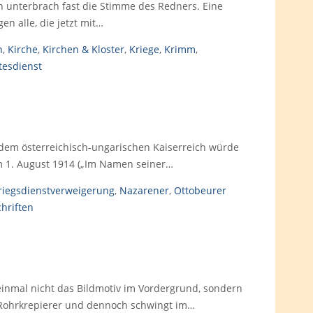
 unterbrach fast die Stimme des Redners. Eine
n alle, die jetzt mit…
n
,
Kirche
,
Kirchen & Kloster
,
Kriege
,
Krimm
,
tesdienst
 dem österreichisch-ungarischen Kaiserreich würde
m 1. August 1914 („Im Namen seiner…
riegsdienstverweigerung
,
Nazarener
,
Ottobeurer
hriften
einmal nicht das Bildmotiv im Vordergrund, sondern
m Rohrkrepierer und dennoch schwingt im…