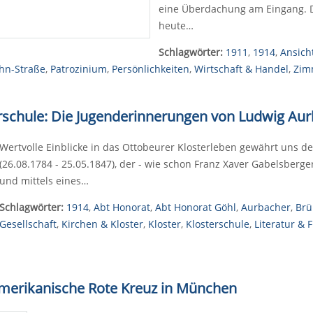
eine Überdachung am Eingang. Da
heute…
Schlagwörter:
1911
,
1914
,
Ansich
hn-Straße
,
Patrozinium
,
Persönlichkeiten
,
Wirtschaft & Handel
,
Zim
terschule: Die Jugenderinnerungen von Ludwig Au
Wertvolle Einblicke in das Ottobeurer Klosterleben gewährt uns 
(26.08.1784 - 25.05.1847), der - wie schon Franz Xaver Gabelsberge
und mittels eines…
Schlagwörter:
1914
,
Abt Honorat
,
Abt Honorat Göhl
,
Aurbacher
,
Brü
Gesellschaft
,
Kirchen & Kloster
,
Kloster
,
Klosterschule
,
Literatur & 
Amerikanische Rote Kreuz in München