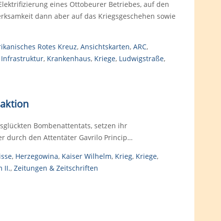
lektrifizierung eines Ottobeurer Betriebes, auf den
merksamkeit dann aber auf das Kriegsgeschehen sowie
ikanisches Rotes Kreuz
,
Ansichtskarten
,
ARC
,
,
Infrastruktur
,
Krankenhaus
,
Kriege
,
Ludwigstraße
,
eaktion
sglückten Bombenattentats, setzen ihr
 durch den Attentäter Gavrilo Princip…
isse
,
Herzegowina
,
Kaiser Wilhelm
,
Krieg
,
Kriege
,
 II.
,
Zeitungen & Zeitschriften