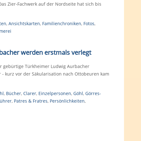
s Zier-Fachwerk auf der Nordseite hat sich bis
ten
,
Ansichtskarten
,
Familienchroniken
,
Fotos
,
merei
rbacher werden erstmals verlegt
der gebürtige Türkheimer Ludwig Aurbacher
r - kurz vor der Säkularisation nach Ottobeuren kam
hl
,
Bücher
,
Clarer
,
Einzelpersonen
,
Göhl
,
Görres-
Führer
,
Patres & Fratres
,
Persönlichkeiten
,