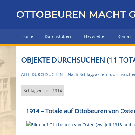
Z
u
OTTOBEUREN MACHT G
r
ü
c
Home
Durchstöbern
Newsletter
Kontakt
k
z
u
OBJEKTE DURCHSUCHEN (11 TOTA
r
H
ALLE DURCHSUCHEN
Nach Schlagwörtern durchsuche
a
u
p
Schlagwörter: 1914
t
s
1914 – Totale auf Ottobeuren von Oste
e
i
t
e