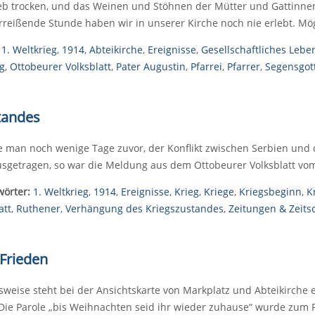
eb trocken, und das Weinen und Stöhnen der Mütter und Gattinnen
rreißende Stunde haben wir in unserer Kirche noch nie erlebt. Möge
1. Weltkrieg
,
1914
,
Abteikirche
,
Ereignisse
,
Gesellschaftliches Lebe
g
,
Ottobeurer Volksblatt
,
Pater Augustin
,
Pfarrei
,
Pfarrer
,
Segensgot
tandes
e man noch wenige Tage zuvor, der Konflikt zwischen Serbien und
ausgetragen, so war die Meldung aus dem Ottobeurer Volksblatt vo
wörter:
1. Weltkrieg
,
1914
,
Ereignisse
,
Krieg
,
Kriege
,
Kriegsbeginn
,
K
att
,
Ruthener
,
Verhängung des Kriegszustandes
,
Zeitungen & Zeitsc
 Frieden
eise steht bei der Ansichtskarte von Markplatz und Abteikirche 
 Die Parole „bis Weihnachten seid ihr wieder zuhause“ wurde zu