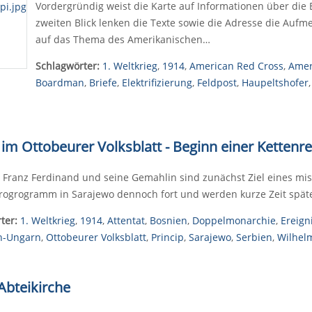
Vordergründig weist die Karte auf Informationen über die E
zweiten Blick lenken die Texte sowie die Adresse die Auf
auf das Thema des Amerikanischen…
Schlagwörter:
1. Weltkrieg
,
1914
,
American Red Cross
,
Amer
Boardman
,
Briefe
,
Elektrifizierung
,
Feldpost
,
Haupeltshofer
 im Ottobeurer Volksblatt - Beginn einer Kettenr
 Franz Ferdinand und seine Gemahlin sind zunächst Ziel eines mis
ogrogramm in Sarajewo dennoch fort und werden kurze Zeit später
ter:
1. Weltkrieg
,
1914
,
Attentat
,
Bosnien
,
Doppelmonarchie
,
Ereign
h-Ungarn
,
Ottobeurer Volksblatt
,
Princip
,
Sarajewo
,
Serbien
,
Wilhelm
Abteikirche