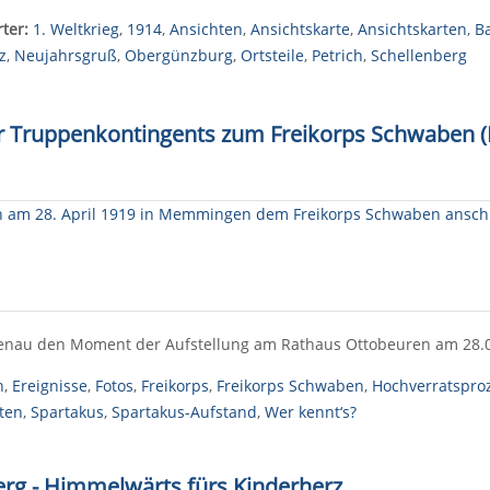
ter:
1. Weltkrieg
,
1914
,
Ansichten
,
Ansichtskarte
,
Ansichtskarten
,
Ba
z
,
Neujahrsgruß
,
Obergünzburg
,
Ortsteile
,
Petrich
,
Schellenberg
rer Truppenkontingents zum Freikorps Schwaben
t genau den Moment der Aufstellung am Rathaus Ottobeuren am 28
n
,
Ereignisse
,
Fotos
,
Freikorps
,
Freikorps Schwaben
,
Hochverratspro
ten
,
Spartakus
,
Spartakus-Aufstand
,
Wer kennt‘s?
rg - Himmelwärts fürs Kinderherz