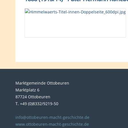
Marktgemeinde Ottobeuren
Marktplatz 6
87724 Ottobeuren
T. +49 (0)8332/9219-50
info@ottobeuren-macht-geschichte.de
www.ottobeuren-macht-geschichte.de