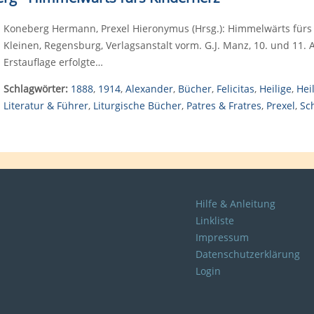
Koneberg Hermann, Prexel Hieronymus (Hrsg.): Himmelwärts fürs 
Kleinen, Regensburg, Verlagsanstalt vorm. G.J. Manz, 10. und 11. A
Erstauflage erfolgte…
Schlagwörter:
1888
,
1914
,
Alexander
,
Bücher
,
Felicitas
,
Heilige
,
Hei
Literatur & Führer
,
Liturgische Bücher
,
Patres & Fratres
,
Prexel
,
Sc
Hilfe & Anleitung
Linkliste
Impressum
Datenschutzerklärung
Login