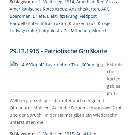
Schlagwörter:
1. Weltkrieg
,
1914
,
American Red Cross
,
Amerikanisches Rotes Kreuz
,
Ansichtskarten
,
ARC
,
Boardman
,
Briefe
,
Elektrifizierung
,
Feldpost
,
Haupeltshofer
,
Infrastruktur
,
Krankenhaus
,
Kriege
,
Ludwigstraße
,
Luitpoldstraße
,
München
,
Munich
29.12.1915 - Patriotische Grußkarte
Patriotis
che
Karten
gab es
im 1.
Weltkrieg unzählige - darunter auch einige mit
Ottobeurer Motiven. Auch die Farben schwarz-weiß-rot
und der Spruch „In der Heimat gibt's ein Wiedersehn!“
unterstützen die…
Schlagwörter:
1. Weltkrieg
,
1915
,
Ansichten
,